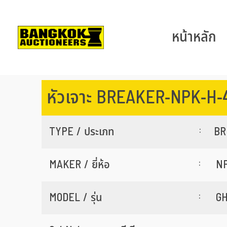
หน้าหลัก
หัวเจาะ BREAKER-NPK-H-
:
TYPE / ประเภท
BR
:
MAKER / ยี่ห้อ
N
:
MODEL / รุ่น
GH