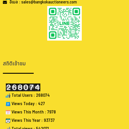
อีเมล : sales@bangkokauctioneers.com
.
.
สถิติเข้าชม
Total Users : 268074
Views Today : 427
Views This Month : 7978
Views This Year : 93737
Total views : 542071