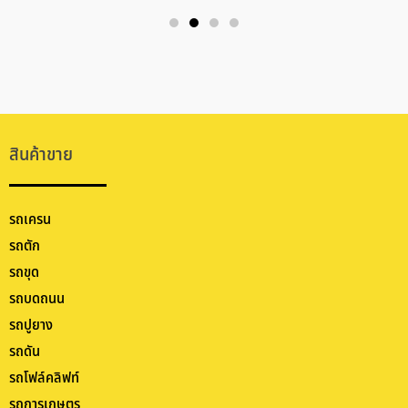
สินค้าขาย
รถเครน
รถตัก
รถขุด
รถบดถนน
รถปูยาง
รถดัน
รถโฟล์คลิฟท์
รถการเกษตร