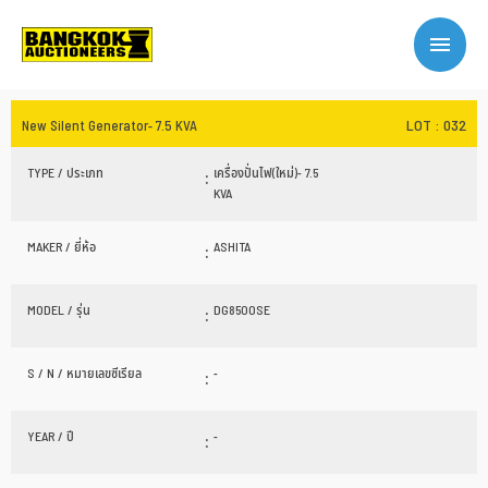
LOT : 032
New Silent Generator- 7.5 KVA
TYPE / ประเภท
:
เครื่องปั่นไฟ(ใหม่)- 7.5
KVA
MAKER / ยี่ห้อ
:
ASHITA
MODEL / รุ่น
:
DG8500SE
S / N / หมายเลขซีเรียล
:
-
YEAR / ปี
:
-