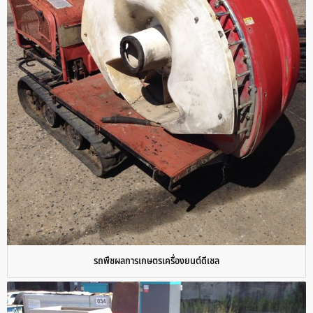
รถพืชผลการเกษตรเครื่องยนต์ดีเซล