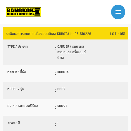
LOT : 051
รถพืชผลการเกษตรเครื่องยนต์ดีเซล KUBOTA-HHD5-510226
TYPE / ประเภท
:
CARRIER / รถพืชผล
การเกษตรเครื่องยนต์
ดีเซล
MAKER / ยี่ห้อ
:
KUBOTA
MODEL / รุ่น
:
HHD5
S / N / หมายเลขซีเรียล
:
510226
YEAR / ปี
:
-