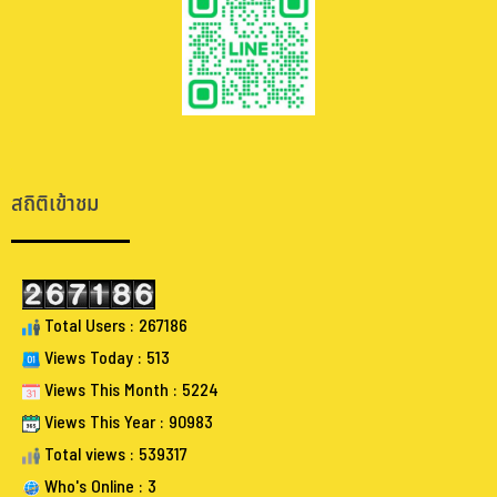
.
.
สถิติเข้าชม
Total Users : 267186
Views Today : 513
Views This Month : 5224
Views This Year : 90983
Total views : 539317
Who's Online : 3