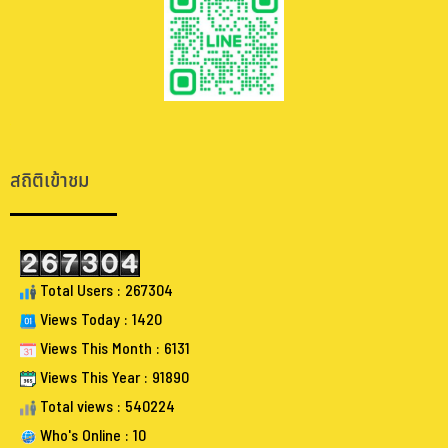
.
.
สถิติเข้าชม
Total Users : 267304
Views Today : 1420
Views This Month : 6131
Views This Year : 91890
Total views : 540224
Who's Online : 10