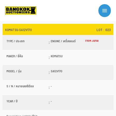
LOT : 023
KOMATSU-SA12V170
TYPE / ประเภท
:
ENGINE / เครื่องยนต์
FROM JAPAN
MAKER / ยี่ห้อ
:
KOMATSU
MODEL / รุ่น
:
SA12V170
S / N / หมายเลขซีเรียล
:
-
YEAR / ปี
:
-