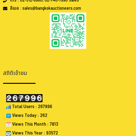
โทร : 02-312-6960, 02-740-7990 Sales
อีเมล : sales@bangkokauctioneers.com
.
.
สถิติเข้าชม
Total Users : 267996
Views Today : 262
Views This Month : 7813
Views This Year : 93572