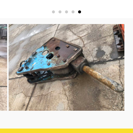
การประมูล
ติดต่อเรา
ะมูล
โทร : 086-5660334, 085-9218964
โทร : 02-312-6960, 02-740-7990 Sa
ูล
อีเมล : sales@bangkokauctioneer
พท์