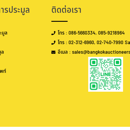
.
.
FOLLOW BANGKOKAUCTIONEERS