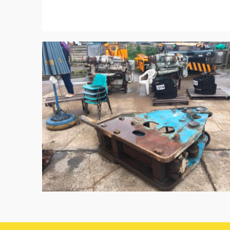
สินค้าขาย
เกี่ยวกับ
รถเครน
รายการสินค้าปร
รถตัก
ปฏิทินประมูล
รถขุด
ขั้นตอนการประม
รถบดถนน
ประมูลออนไลน์
รถปูยาง
ประมูลทางโทรศั
รถดัน