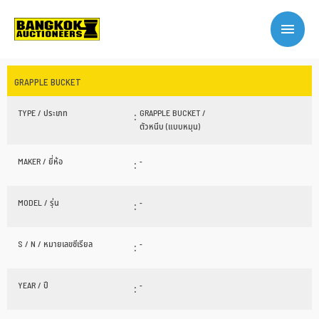
GRAPPLE BUCKET
TYPE / ประเภท
:
GRAPPLE BUCKET /
ตัวหนีบ (แบบหมุน)
MAKER / ยี่ห้อ
:
-
MODEL / รุ่น
:
-
S / N / หมายเลขซีเรียล
:
-
YEAR / ปี
:
-