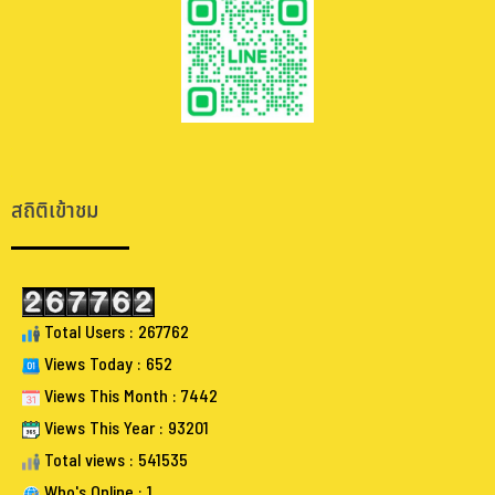
.
.
สถิติเข้าชม
Total Users : 267762
Views Today : 652
Views This Month : 7442
Views This Year : 93201
Total views : 541535
Who's Online : 1