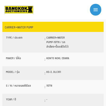
CARRIER+WATER PUMP
TYPE / ประเภท
:
CARRIER+WATER
PUMP-15778 / รถ
ลำเลียง+ปั๊มแช่(ไดโว่)
MAKER / ยี่ห้อ
:
KONTO NOKI, EBARA
MODEL / รุ่น
:
KS-3, DLC611
S / N / หมายเลขซีเรียล
:
15778
YEAR / ปี
:
-