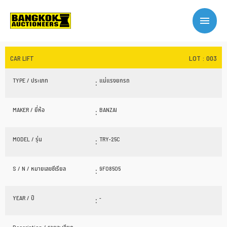
LOT : 003
CAR LIFT
TYPE / ประเภท
:
แม่แรงยกรถ
MAKER / ยี่ห้อ
:
BANZAI
MODEL / รุ่น
:
TRY-25C
S / N / หมายเลขซีเรียล
:
9F08505
YEAR / ปี
:
-