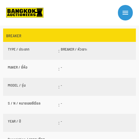
BREAKER
TYPE / ประเภท
:
BREAKER / หัวเจาะ
MAKER / ยี่ห้อ
:
-
MODEL / รุ่น
:
-
S / N / หมายเลขซีเรียล
:
-
YEAR / ปี
:
-