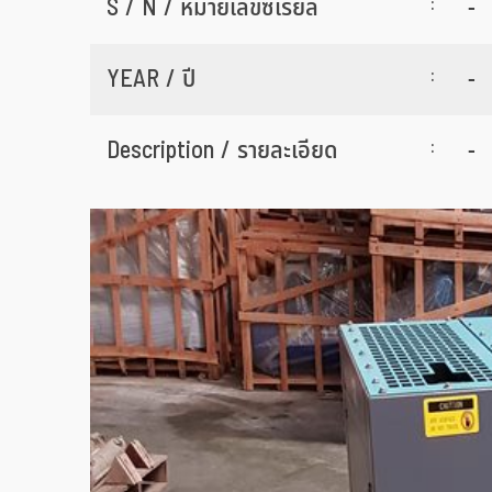
:
S / N / หมายเลขซีเรียล
-
:
YEAR / ปี
-
:
Description / รายละเอียด
-