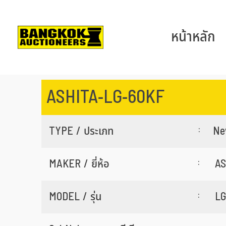
หน้าหลัก
ASHITA-LG-60KF
:
TYPE / ประเภท
New
:
MAKER / ยี่ห้อ
AS
:
MODEL / รุ่น
LG