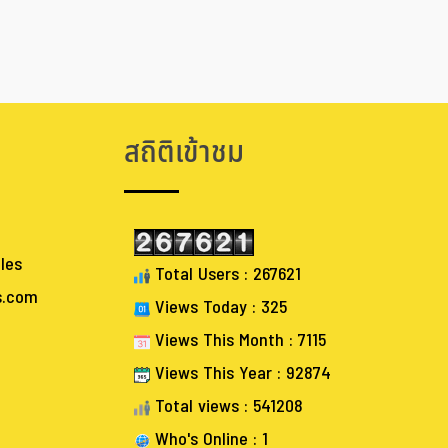
สถิติเข้าชม
les
Total Users : 267621
s.com
Views Today : 325
Views This Month : 7115
Views This Year : 92874
Total views : 541208
Who's Online : 1