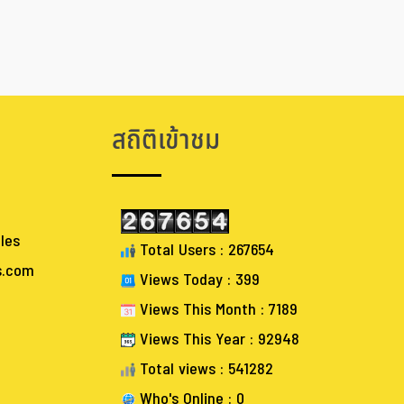
สถิติเข้าชม
les
Total Users : 267654
s.com
Views Today : 399
Views This Month : 7189
Views This Year : 92948
Total views : 541282
Who's Online : 0