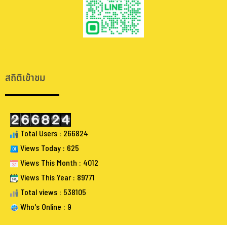
.
.
สถิติเข้าชม
Total Users : 266824
Views Today : 625
Views This Month : 4012
Views This Year : 89771
Total views : 538105
Who's Online : 9