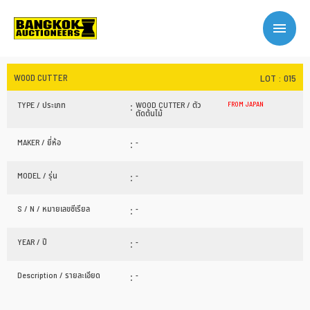
WOOD CUTTER
LOT : 015
:
TYPE / ประเภท
WOOD CUTTER / ตัว
FROM JAPAN
ตัดต้นไม้
:
MAKER / ยี่ห้อ
-
:
MODEL / รุ่น
-
:
S / N / หมายเลขซีเรียล
-
:
YEAR / ปี
-
:
Description / รายละเอียด
-