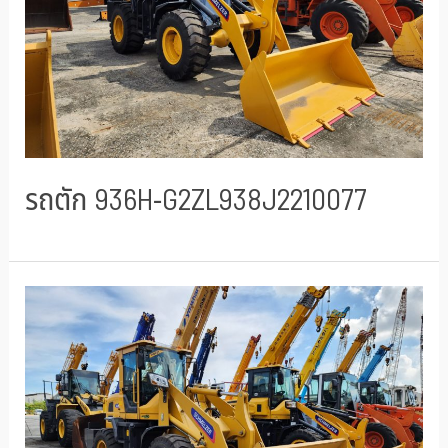
รถตัก 936H-G2ZL938J2210077