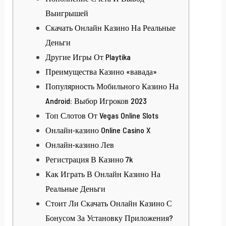
Выигрышей
Скачать Онлайн Казино На Реальные
Деньги
Другие Игры От Playtika
Преимущества Казино «вавада»
Популярность Мобильного Казино На
Android: Выбор Игроков 2023
Топ Слотов От Vegas Online Slots
Онлайн-казино Online Casino X
Онлайн-казино Лев
Регистрация В Казино 7k
Как Играть В Онлайн Казино На
Реальные Деньги
Стоит Ли Скачать Онлайн Казино С
Бонусом За Установку Приложения?