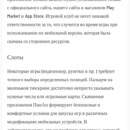
с официального сайта, нашего сайта и магазинов Play
Market и App Store. Игровой клуб не несет никакой
ответственности за то, что случится во время игры при
использовании их мобильной версии, которая была
скачана со сторонних ресурсов.
Слоты
Некоторые игры (видеопокер, рулетки и пр. ) требуют
точного выбора определенных позиций. Пальцем на
маленьком тачскрине достаточно непросто указывать
нужные числа или игральные карты. Скачанные
приложения ПинАп формируют безопасные и
комфортные условия для запуска игр в различных
модификациях мобильных устройств. В