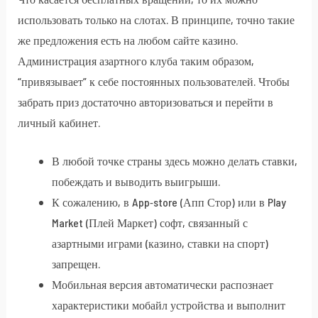
использовать только на слотах. В принципе, точно такие
же предложения есть на любом сайте казино.
Администрация азартного клуба таким образом,
“привязывает” к себе постоянных пользователей. Чтобы
забрать приз достаточно авторизоваться и перейти в
личный кабинет.
В любой точке страны здесь можно делать ставки,
побеждать и выводить выигрыши.
К сожалению, в App-store (Апп Стор) или в Play
Market (Плей Маркет) софт, связанный с
азартными играми (казино, ставки на спорт)
запрещен.
Мобильная версия автоматически распознает
характеристики мобайл устройства и выполнит