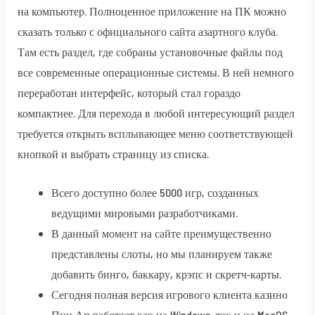
на компьютер. Полноценное приложение на ПК можно
сказать только с официального сайта азартного клуба.
Там есть раздел, где собраны установочные файлы под
все современные операционные системы. В ней немного
переработан интерфейс, который стал гораздо
компактнее. Для перехода в любой интересующий раздел
требуется открыть всплывающее меню соответствующей
кнопкой и выбрать страницу из списка.
Всего доступно более 5000 игр, созданных
ведущими мировыми разработчиками.
В данный момент на сайте преимущественно
представлены слоты, но мы планируем также
добавить бинго, баккару, крэпс и скретч-карты.
Сегодня полная версия игрового клиента казино