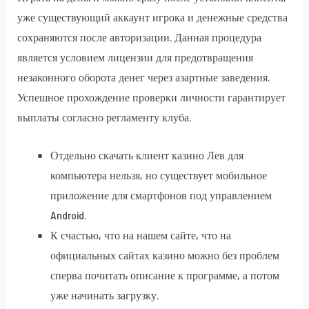
уже существующий аккаунт игрока и денежные средства
сохраняются после авторизации. Данная процедура
является условием лицензии для предотвращения
незаконного оборота денег через азартные заведения.
Успешное прохождение проверки личности гарантирует
выплаты согласно регламенту клуба.
Отдельно скачать клиент казино Лев для
компьютера нельзя, но существует мобильное
приложение для смартфонов под управлением
Android.
К счастью, что на нашем сайте, что на
официальных сайтах казино можно без проблем
сперва почитать описание к программе, а потом
уже начинать загрузку.