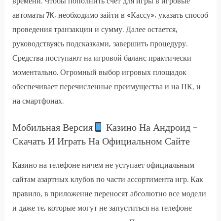
времени. Чтобы пополнить счет для игры в игровые
автоматы 7K, необходимо зайти в «Кассу», указать способ
проведения транзакции и сумму. Далее остается,
руководствуясь подсказками, завершить процедуру.
Средства поступают на игровой баланс практически
моментально. Огромный выбор игровых площадок
обеспечивает перечисленные преимущества и на ПК, и
на смартфонах.
Мобильная Версия
Казино На Андроид –
Скачать И Играть На Официальном Сайте
Казино на телефоне ничем не уступает официальным
сайтам азартных клубов по части ассортимента игр. Как
правило, в приложение переносят абсолютно все модели
и даже те, которые могут не запуститься на телефоне