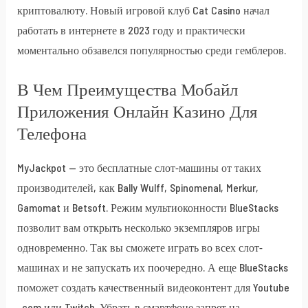
криптовалюту. Новый игровой клуб Cat Casino начал
работать в интернете в 2023 году и практически
моментально обзавелся популярностью среди гемблеров.
В Чем Преимущества Мобайл
Приложения Онлайн Казино Для
Телефона
MyJackpot — это бесплатные слот-машины от таких
производителей, как Bally Wulff, Spinomenal, Merkur,
Gamomat и Betsoft. Режим мультиоконности BlueStacks
позволит вам открыть несколько экземпляров игры
одновременно. Так вы сможете играть во всех слот-
машинах и не запускать их поочередно. А еще BlueStacks
поможет создать качественный видеоконтент для Youtube
. com или Twitch. Убрать в смартфоне запрет на