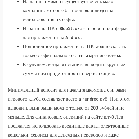
На данный момент существует очень мало
компаний, которые бы поощряли людей за
использования их софта.
Играйте на ПК с BlueStacks – игровой платформе
для приложений на Android.
Полноценное приложение на ПК можно сказать
только с официального сайта азартного клуба.
В будущем, когда вы станете выводить крупные
суммы вам придется пройти верификацию.
Минимальный депозит для начала знакомства с играми
игрового клуба составляет всего a hundred руб. При этом
выводить выигрыши можно только от 200 рублей и не
меньше. Для финансовых операций на сайте клуб Лев
предлагает использовать кредитные карты, электронные
кошельки, сервисы для денежных переводов и даже