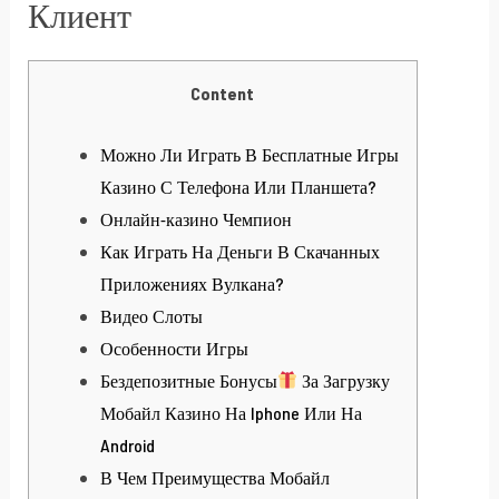
Клиент
Content
Можно Ли Играть В Бесплатные Игры
Казино С Телефона Или Планшета?
Онлайн-казино Чемпион
Как Играть На Деньги В Скачанных
Приложениях Вулкана?
Видео Слоты
Особенности Игры
Бездепозитные Бонусы
За Загрузку
Мобайл Казино На Iphone Или На
Android
В Чем Преимущества Мобайл