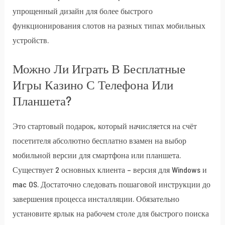
упрощенный дизайн для более быстрого
функционирования слотов на разных типах мобильных
устройств.
Можно Ли Играть В Бесплатные
Игры Казино С Телефона Или
Планшета?
Это стартовый подарок, который начисляется на счёт
посетителя абсолютно бесплатно взамен на выбор
мобильной версии для смартфона или планшета.
Существует 2 основных клиента – версия для Windows и
mac OS. Достаточно следовать пошаговой инструкции до
завершения процесса инсталляции. Обязательно
установите ярлык на рабочем столе для быстрого поиска