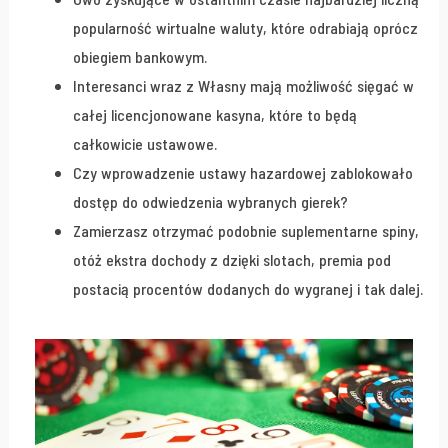
popularność wirtualne waluty, które odrabiają oprócz
obiegiem bankowym.
Interesanci wraz z Własny mają możliwość sięgać w
całej licencjonowane kasyna, które to będą
całkowicie ustawowe.
Czy wprowadzenie ustawy hazardowej zablokowało
dostęp do odwiedzenia wybranych gierek?
Zamierzasz otrzymać podobnie suplementarne spiny,
otóż ekstra dochody z dzięki slotach, premia pod
postacią procentów dodanych do wygranej i tak dalej.