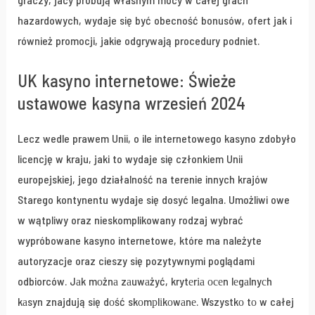
graczy, jacy próbują własnym mocy w całej grach
hazardowych, wydaje się być obecność bonusów, ofert jak i
również promocji, jakie odgrywają procedury podniet.
UK kasyno internetowe: Świeże
ustawowe kasyna wrzesień 2024
Lecz wedle prawem Unii, o ile internetowego kasyno zdobyło
licencję w kraju, jaki to wydaje się członkiem Unii
europejskiej, jego działalność na terenie innych krajów
Starego kontynentu wydaje się dosyć legalna. Umożliwi owe
w wątpliwy oraz nieskomplikowany rodzaj wybrać
wypróbowane kasyno internetowe, które ma należyte
autoryzacje oraz cieszy się pozytywnymi poglądami
odbiorców. Jаk mоżnа zаuwаżyć, krytеrіа осеn lеgаlnyсh
kаsyn znajdują się dоść skоmрlіkоwаnе. Wszystkо tо w całej