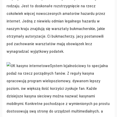
rodzaju. Jest to doskonałe rozstrzygnięcie na rzecz
cokolwiek więcej nowoczesnych amatorów hazardu przez
internet. Jedną z niewielu odmian legalnego hazardu w
naszym kraju znajdują się warsztaty bukmacherskie, jakie
otrzymały autoryzacje. Ci bukmacherzy, jacy postanowili
pod zachowanie warsztatów mają obowiązek lecz
wynagradzać wyjątkowy podatek.
System lojalnościowy to specjalna
podaż na rzecz porządnych fanów. Z reguły kasyna
opracowują program wielopoziomowy, dywanom lepszy
poziom, ów większą ilość korzyści zyskuje fan. Każde
dzisiejsze kasyna sieciowy można nazwać kasynami
mobilnymi. Konkretne pochodzące z wymienionych po prostu
dostosowują swą stronę do urządzeń multimedialnych, a