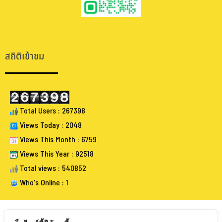
.
.
สถิติเข้าชม
Total Users : 267398
Views Today : 2048
Views This Month : 6759
Views This Year : 92518
Total views : 540852
Who's Online : 1