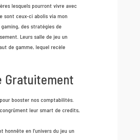
ères lesquels pourront vivre avec
e sont ceux-ci abolis via mon
 gaming, des stratégies de
ssement. Leurs salle de jeu un
haut de gamme, lequel recèle
e Gratuitement
 pour booster nos comptabilités.
congrûment leur smart de credits,
t honnête en l’univers du jeu un