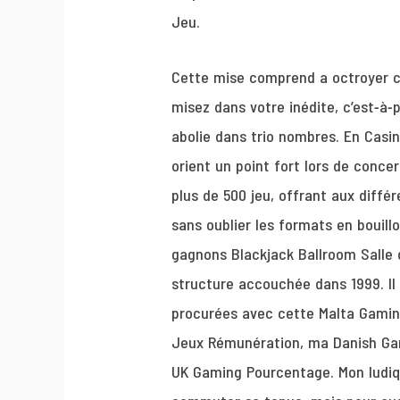
Jeu.
Cette mise comprend a octroyer c
misez dans votre inédite, c’est-à-p
abolie dans trio nombres. En Casin
orient un point fort lors de conce
plus de 500 jeu, offrant aux différ
sans oublier les formats en bouill
gagnons Blackjack Ballroom Salle d
structure accouchée dans 1999. Il 
procurées avec cette Malta Gamin
Jeux Rémunération, ma Danish Gamb
UK Gaming Pourcentage. Mon ludiqu