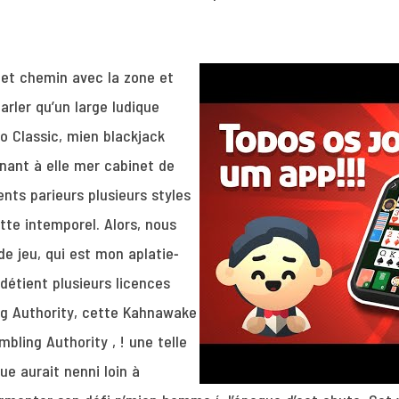
et chemin avec la zone et
arler qu’un large ludique
o Classic, mien blackjack
rnant à elle mer cabinet de
ents parieurs plusieurs styles
otte intemporel. Alors, nous
e jeu, qui est mon aplatie-
détient plusieurs licences
g Authority, cette Kahnawake
ling Authority , ! une telle
e aurait nenni loin à