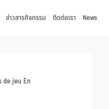
ข่าวสารกิจกรรม
ติดต่อเรา
News
 de jeu En