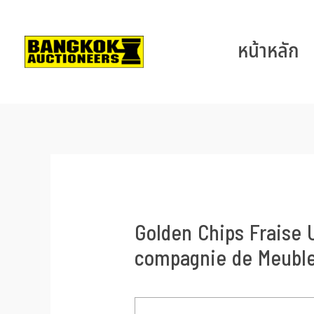
หน้าหลัก
Golden Chips Fraise 
compagnie de Meuble