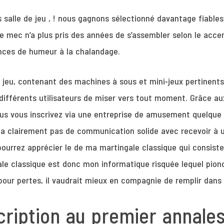
 salle de jeu , ! nous gagnons sélectionné davantage fiables
le mec n’a plus pris des années de s’assembler selon le accen
nces de humeur à la chalandage.
jeu, contenant des machines à sous et mini-jeux pertinents,
différents utilisateurs de miser vers tout moment. Grâce aux
ous vous inscrivez via une entreprise de amusement quelque
 a clairement pas de communication solide avec recevoir à un
s pourrez apprécier le de ma martingale classique qui consis
le classique est donc mon informatique risquée lequel pion
 pour pertes, il vaudrait mieux en compagnie de remplir dans 
cription au premier annale