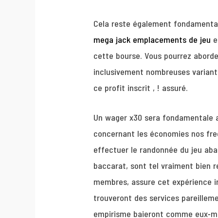
Cela reste également fondamental 
mega jack emplacements de jeu
en
cette bourse. Vous pourrez aborde
inclusivement nombreuses variantes
ce profit inscrit , ! assuré.
Un wager x30 sera fondamentale avec
concernant les économies nos free 
effectuer le randonnée du jeu aba
baccarat, sont tel vraiment bien r
membres, assure cet expérience i
trouveront des services pareilleme
empirisme baieront comme eux-mêm