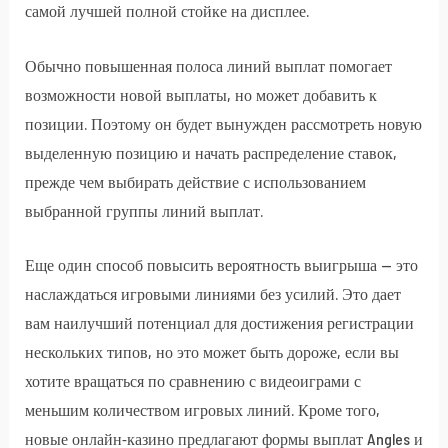
самой лучшей полной стойке на дисплее.
Обычно повышенная полоса линий выплат помогает
возможности новой выплаты, но может добавить к
позиции. Поэтому он будет вынужден рассмотреть новую
выделенную позицию и начать распределение ставок,
прежде чем выбирать действие с использованием
выбранной группы линий выплат.
Еще один способ повысить вероятность выигрыша — это
наслаждаться игровыми линиями без усилий. Это дает
вам наилучший потенциал для достижения регистрации
нескольких типов, но это может быть дороже, если вы
хотите вращаться по сравнению с видеоиграми с
меньшим количеством игровых линий. Кроме того,
новые онлайн-казино предлагают формы выплат Angles и