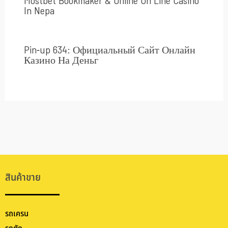
Mostbet Bookmaker & Online On Line Casino
In Nepa
Pin-up 634: Официальный Сайт Онлайн
Казино На Деньг
สินค้าขาย
รถเครน