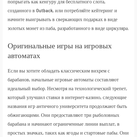
попрыгать как кенгуру для бесплатного слота,
созданного в Outback, или потребляйте кейтеринг и
начните выигрывать в сверкающих подарках в виде
золотых монет из паба, разработанного в виде циркуляра.
Оригинальные игры на игровых
автоматах
Если вы хотите обладать классическим вихрем с
барабанов, начальные игровые автоматы составляют
идеальный выбор. Несмотря на технологический трепет,
который улучшил ставки в интернет-казино, следующие
названия игр античного университета продолжают быть
обжигающими. Они предоставляют три рыболовных
барабана и начинают ограниченные линии выплат, в
простых значках, таких как ягоды и стартовые пабы. Они