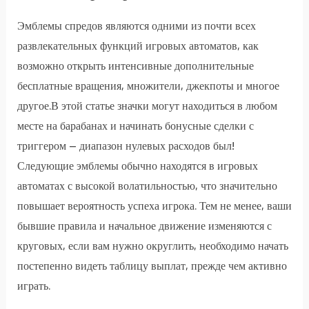
Эмблемы спредов являются одними из почти всех
развлекательных функций игровых автоматов, как
возможно открыть интенсивные дополнительные
бесплатные вращения, множители, джекпоты и многое
другое.В этой статье значки могут находиться в любом
месте на барабанах и начинать бонусные сделки с
триггером — диапазон нулевых расходов был!
Следующие эмблемы обычно находятся в игровых
автоматах с высокой волатильностью, что значительно
повышает вероятность успеха игрока. Тем не менее, ваши
бывшие правила и начальное движение изменяются с
круговых, если вам нужно округлить, необходимо начать
постепенно видеть таблицу выплат, прежде чем активно
играть.