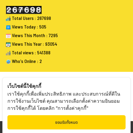
Total Users : 267698
Views Today : 505
Views This Month : 7295
Views This Year : 93054
Total views : 541388
Who's Online : 2
เว็บไซต์นี้ใช้คุกกี้
เราใช้คุกกี้เพื่อเพิ่มประสิทธิภาพ และประสบการณ์ที่ดีใน
FOLLOW BANGKOKAUCTIONEERS
การใช้งานเว็บไซต์ คุณสามารถเลือกตั้งค่าความยินยอม
การใช้คุกกี้ได้ โดยคลิก "การตั้งค่าคุกกี้"
ยอมรับทั้งหมด
Copyright © 20
19 Bangkokauctioneers | Credits