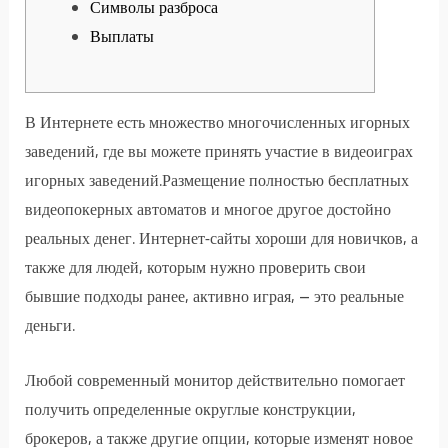
Символы разброса
Выплаты
В Интернете есть множество многочисленных игорных
заведений, где вы можете принять участие в видеоиграх
игорных заведений.Размещение полностью бесплатных
видеопокерных автоматов и многое другое достойно
реальных денег.
Интернет-сайты хороши для новичков, а
также для людей, которым нужно проверить свои
бывшие подходы ранее, активно играя, — это реальные
деньги.
Любой современный монитор действительно помогает
получить определенные округлые конструкции,
брокеров, а также другие опции, которые изменят новое