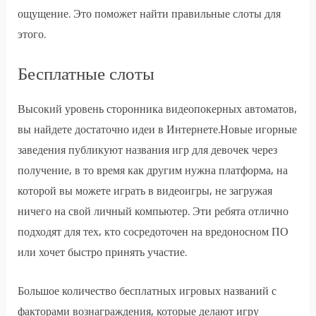
ощущение. Это поможет найти правильные слоты для
этого.
Бесплатные слоты
Высокий уровень сторонника видеопокерных автоматов,
вы найдете достаточно идеи в Интернете.Новые игорные
заведения публикуют названия игр для девочек через
получение, в то время как другим нужна платформа, на
которой вы можете играть в видеоигры, не загружая
ничего на свой личный компьютер. Эти ребята отлично
подходят для тех, кто сосредоточен на вредоносном ПО
или хочет быстро принять участие.
Большое количество бесплатных игровых названий с
факторами вознаграждения, которые делают игру