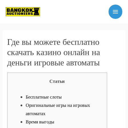
Где вы можете бесплатно
скачать казино онлайн на
деньги игровые автоматы
Статьи
Бесплатные слоты
Оригинальные игры на игровых
автоматах
Время выгоды