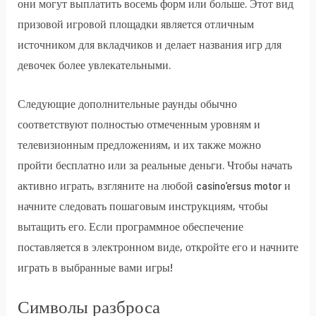
они могут выплатить восемь форм или больше. Этот вид
призовой игровой площадки является отличным
источником для вкладчиков и делает названия игр для
девочек более увлекательными.
Следующие дополнительные раунды обычно
соответствуют полностью отмеченным уровням и
телевизионным предложениям, и их также можно
пройти бесплатно или за реальные деньги. Чтобы начать
активно играть, взгляните на любой casino’ersus motor и
начните следовать пошаговым инструкциям, чтобы
вытащить его. Если программное обеспечение
поставляется в электронном виде, откройте его и начните
играть в выбранные вами игры!
Символы разброса