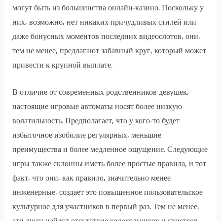
могут быть из большинства онлайн-казино. Поскольку у
них, возможно, нет никаких причудливых стилей или
даже бонусных моментов последних видеослотов, они,
тем не менее, предлагают забавный круг, который может
привести к крупной выплате.
В отличие от современных родственников девушек,
настоящие игровые автоматы носят более низкую
волатильность. Предполагает, что у кого-то будет
избыточное изобилие регулярных, меньшие
преимущества и более медленное ощущение. Следующие
игры также склонны иметь более простые правила, и тот
факт, что они, как правило, значительно менее
инженерные, создает это повышенное пользовательское
культурное для участников в первый раз. Тем не менее,
эти люди найдут отсутствие колокольчиков и свистков