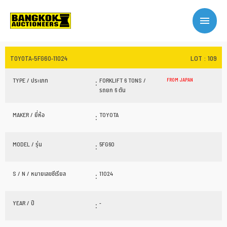
LOT : 109
TOYOTA-5FG60-11024
TYPE / ประเภท
:
FORKLIFT 6 TONS /
FROM JAPAN
รถยก 6 ตัน
MAKER / ยี่ห้อ
:
TOYOTA
MODEL / รุ่น
:
5FG60
S / N / หมายเลขซีเรียล
:
11024
YEAR / ปี
:
-