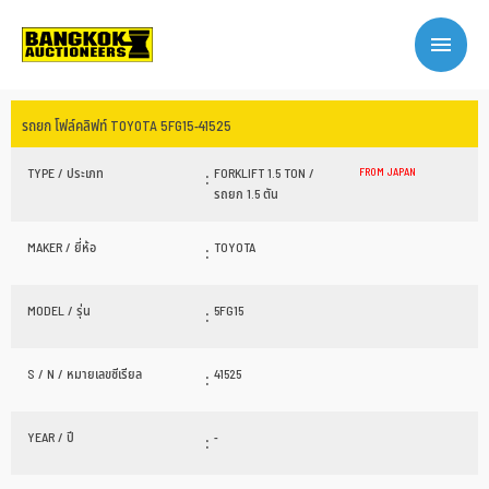
รถยก โฟล์คลิฟท์ TOYOTA 5FG15-41525
TYPE / ประเภท
:
FORKLIFT 1.5 TON /
FROM JAPAN
รถยก 1.5 ตัน
MAKER / ยี่ห้อ
:
TOYOTA
MODEL / รุ่น
:
5FG15
S / N / หมายเลขซีเรียล
:
41525
YEAR / ปี
:
-