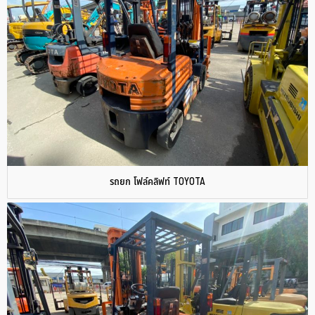
รถยก โฟล์คลิฟท์ TOYOTA