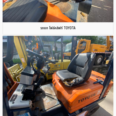
รถยก โฟล์คลิฟท์ TOYOTA