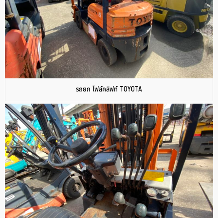
รถยก โฟล์คลิฟท์ TOYOTA