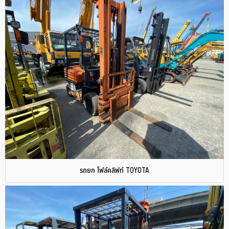
รถยก โฟล์คลิฟท์ TOYOTA