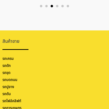
สินค้าขาย
รถเครน
รถตัก
รถขุด
รถบดถนน
รถปูยาง
รถดัน
รถโฟล์คลิฟท์
รถการเกษตร