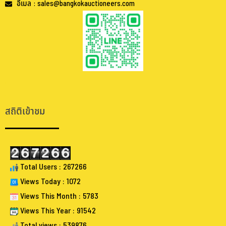
อีเมล : sales@bangkokauctioneers.com
.
.
สถิติเข้าชม
Total Users : 267266
Views Today : 1072
Views This Month : 5783
Views This Year : 91542
Total views : 539876