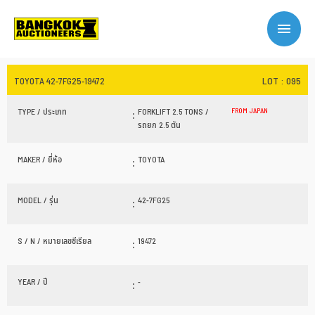
LOT : 095
TOYOTA 42-7FG25-19472
TYPE / ประเภท
:
FORKLIFT 2.5 TONS /
FROM JAPAN
รถยก 2.5 ตัน
MAKER / ยี่ห้อ
:
TOYOTA
MODEL / รุ่น
:
42-7FG25
S / N / หมายเลขซีเรียล
:
19472
YEAR / ปี
:
-