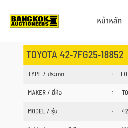
หน้าหลัก
TOYOTA 42-7FG25-18852
:
TYPE / ประเภท
FO
:
MAKER / ยี่ห้อ
T
:
MODEL / รุ่น
42