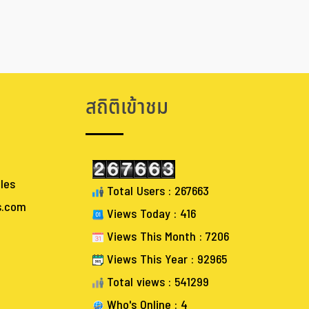
สถิติเข้าชม
les
Total Users : 267663
s.com
Views Today : 416
Views This Month : 7206
Views This Year : 92965
Total views : 541299
Who's Online : 4