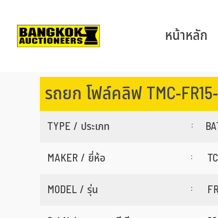
หน้าหลัก
รถยก โฟล์คลิฟ TMC-FR15
:
TYPE / ประเภท
BA
:
MAKER / ยี่ห้อ
T
:
MODEL / รุ่น
FR