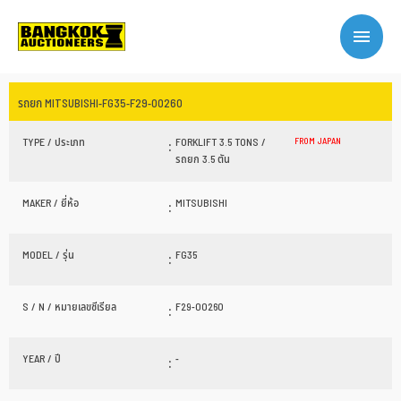
รถยก MITSUBISHI-FG35-F29-00260
TYPE / ประเภท
:
FORKLIFT 3.5 TONS /
FROM JAPAN
รถยก 3.5 ตัน
MAKER / ยี่ห้อ
:
MITSUBISHI
MODEL / รุ่น
:
FG35
S / N / หมายเลขซีเรียล
:
F29-00260
YEAR / ปี
:
-