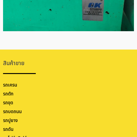
สินค้าขาย
รถเครน
รถตัก
รถขุด
รถบดถนน
รถปูยาง
รถดัน