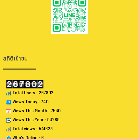
.
.
สถิติเข้าชม
Total Users : 267802
Views Today : 740
Views This Month : 7530
Views This Year : 93289
Total views : 541623
Who's Online : 6