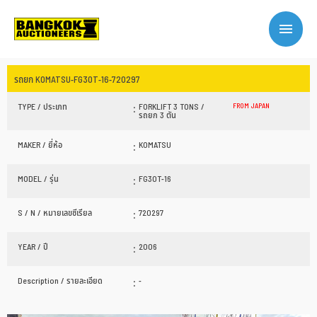
รถยก KOMATSU-FG30T-16-720297
:
TYPE / ประเภท
FORKLIFT 3 TONS /
FROM JAPAN
รถยก 3 ตัน
:
MAKER / ยี่ห้อ
KOMATSU
:
MODEL / รุ่น
FG30T-16
:
S / N / หมายเลขซีเรียล
720297
:
YEAR / ปี
2006
:
Description / รายละเอียด
-