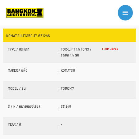
KOMATSU-FG15C-17-631246
TYPE / ประเภท
:
FORKLIFT 1.5 TONS /
FROM JAPAN
รถยก 1.5 ตัน
MAKER / ยี่ห้อ
:
KOMATSU
MODEL / รุ่น
:
FG15C-17
S / N / หมายเลขซีเรียล
:
631246
YEAR / ปี
:
-