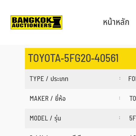
หน้าหลัก
TOYOTA-5FG20-40561
:
TYPE / ประเภท
FO
:
MAKER / ยี่ห้อ
T
:
MODEL / รุ่น
5F