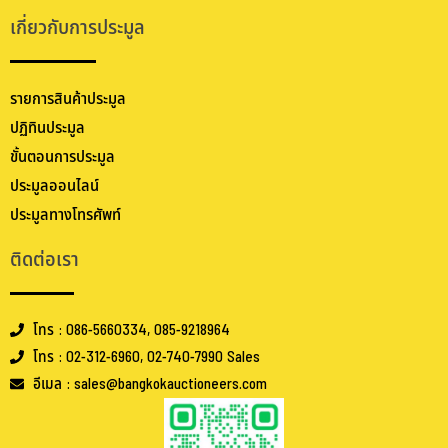
เกี่ยวกับการประมูล
รายการสินค้าประมูล
ปฏิทินประมูล
ขั้นตอนการประมูล
ประมูลออนไลน์
ประมูลทางโทรศัพท์
ติดต่อเรา
โทร : 086-5660334, 085-9218964
โทร : 02-312-6960, 02-740-7990 Sales
อีเมล : sales@bangkokauctioneers.com