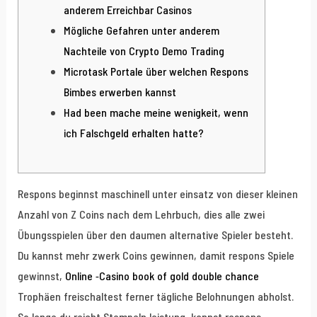
anderem Erreichbar Casinos
Mögliche Gefahren unter anderem
Nachteile von Crypto Demo Trading
Microtask Portale über welchen Respons
Bimbes erwerben kannst
Had been mache meine wenigkeit, wenn
ich Falschgeld erhalten hatte?
Respons beginnst maschinell unter einsatz von dieser kleinen
Anzahl von Z Coins nach dem Lehrbuch, dies alle zwei
Übungsspielen über den daumen alternative Spieler besteht.
Du kannst mehr zwerk Coins gewinnen, damit respons Spiele
gewinnst,
Online -Casino book of gold double chance
Trophäen freischaltest ferner tägliche Belohnungen abholst.