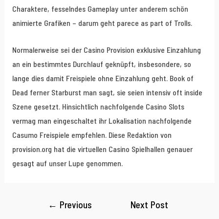
Charaktere, fesselndes Gameplay unter anderem schön
animierte Grafiken – darum geht parece as part of Trolls.
Normalerweise sei der Casino Provision exklusive Einzahlung
an ein bestimmtes Durchlauf geknüpft, insbesondere, so
lange dies damit Freispiele ohne Einzahlung geht. Book of
Dead ferner Starburst man sagt, sie seien intensiv oft inside
Szene gesetzt. Hinsichtlich nachfolgende Casino Slots
vermag man eingeschaltet ihr Lokalisation nachfolgende
Casumo Freispiele empfehlen. Diese Redaktion von
provision.org hat die virtuellen Casino Spielhallen genauer
gesagt auf unser Lupe genommen.
←
Previous
Next Post