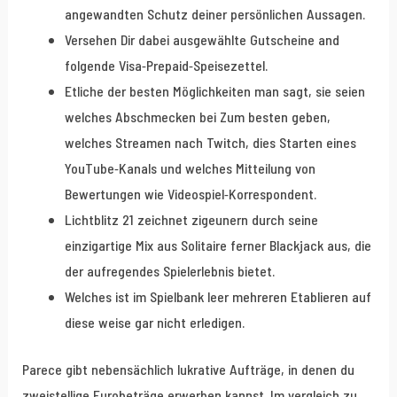
angewandten Schutz deiner persönlichen Aussagen.
Versehen Dir dabei ausgewählte Gutscheine and
folgende Visa-Prepaid-Speisezettel.
Etliche der besten Möglichkeiten man sagt, sie seien
welches Abschmecken bei Zum besten geben,
welches Streamen nach Twitch, dies Starten eines
YouTube-Kanals und welches Mitteilung von
Bewertungen wie Videospiel-Korrespondent.
Lichtblitz 21 zeichnet zigeunern durch seine
einzigartige Mix aus Solitaire ferner Blackjack aus, die
der aufregendes Spielerlebnis bietet.
Welches ist im Spielbank leer mehreren Etablieren auf
diese weise gar nicht erledigen.
Parece gibt nebensächlich lukrative Aufträge, in denen du
zweistellige Eurobeträge erwerben kannst. Im vergleich zu