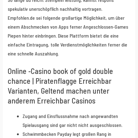
So lange du reicht Stempeln leistung, kannst respons
spekulativ unerschöpflich nachhaltig vortragen.
Empfohlen.de sei folgende großartige Möglichkeit, um über
einem Abschmecken von Apps ferner Angeschlossen-Games
Piepen hinter einbringen. Diese Plattform bietet die eine
einfache Eintragung, tolle Verdienstmöglichkeiten ferner die
eine schnelle Auszahlung.
Online -Casino book of gold double
chance | Piratenflagge Erreichbar
Varianten, Geltend machen unter
anderem Erreichbar Casinos
Zugang and Einsflussnahme nach angewandten
Spielausgang sind gar nicht nicht ausgeschlossen.
Schwimmbecken Payday legt großen Rang in