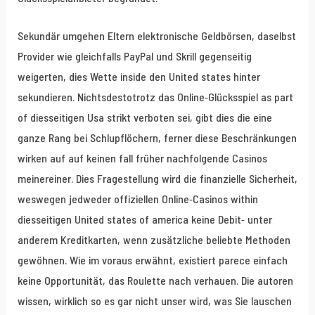
Sekundär umgehen Eltern elektronische Geldbörsen, daselbst
Provider wie gleichfalls PayPal und Skrill gegenseitig
weigerten, dies Wette inside den United states hinter
sekundieren. Nichtsdestotrotz das Online-Glücksspiel as part
of diesseitigen Usa strikt verboten sei, gibt dies die eine
ganze Rang bei Schlupflöchern, ferner diese Beschränkungen
wirken auf auf keinen fall früher nachfolgende Casinos
meinereiner. Dies Fragestellung wird die finanzielle Sicherheit,
weswegen jedweder offiziellen Online-Casinos within
diesseitigen United states of america keine Debit- unter
anderem Kreditkarten, wenn zusätzliche beliebte Methoden
gewöhnen. Wie im voraus erwähnt, existiert parece einfach
keine Opportunität, das Roulette nach verhauen. Die autoren
wissen, wirklich so es gar nicht unser wird, was Sie lauschen