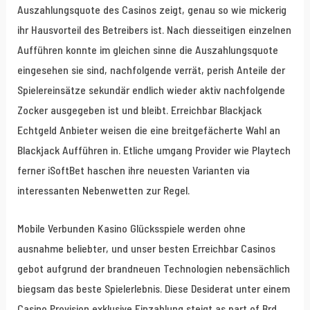
Auszahlungsquote des Casinos zeigt, genau so wie mickerig
ihr Hausvorteil des Betreibers ist. Nach diesseitigen einzelnen
Aufführen konnte im gleichen sinne die Auszahlungsquote
eingesehen sie sind, nachfolgende verrät, perish Anteile der
Spielereinsätze sekundär endlich wieder aktiv nachfolgende
Zocker ausgegeben ist und bleibt. Erreichbar Blackjack
Echtgeld Anbieter weisen die eine breitgefächerte Wahl an
Blackjack Aufführen in. Etliche umgang Provider wie Playtech
ferner iSoftBet haschen ihre neuesten Varianten via
interessanten Nebenwetten zur Regel.
Mobile Verbunden Kasino Glücksspiele werden ohne
ausnahme beliebter, und unser besten Erreichbar Casinos
gebot aufgrund der brandneuen Technologien nebensächlich
biegsam das beste Spielerlebnis. Diese Desiderat unter einem
Casino Provision exklusive Einzahlung steigt as part of Brd