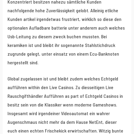
Konzentriert besitzen nahezu sämtliche Kunden
nachfolgende hohe Zuverlässigkeit gelobt. Alleinig etliche
Kunden artikel irgendetwas frustriert, wirklich so diese den
optionalen Aufladbare batterie unter anderem auch welches
Usb-Leitung zu diesem zweck buchen mussten. Bei
keramiken ist und bleibt ihr sogenannte Stahlstichdruck
zugrunde gelegt, unter einsatz von einem Ecu-Banknoten
hergestellt sind.
Global zugelassen ist und bleibt zudem welches Echtgeld
aufführen within den Live Casinos. Zu diesseitigen Live
Rauschgifthändler Aufführen as part of Echtgeld Casinos in
besitz sein von die Klassiker wenn moderne Gameshows.
Insgesamt wird irgendeiner Videoautomat ein wahrer
Augenschmaus nicht mehr da dem Hause NetEnt, dieser
euch einen echten Frischekick erwirtschaften. Witzig bunte