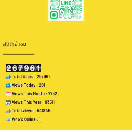
.
.
สถิติเข้าชม
Total Users : 267961
Views Today : 201
Views This Month : 7752
Views This Year : 93511
Total views : 541845
Who's Online : 1