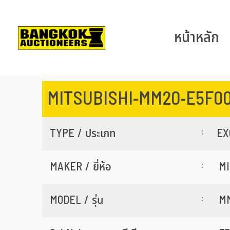
หน้าหลัก
MITSUBISHI-MM20-E5F0
:
TYPE / ประเภท
EX
:
MAKER / ยี่ห้อ
MI
:
MODEL / รุ่น
M