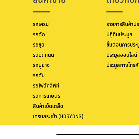
สินค้าขาย
เกี่ยวกับ
รถเครน
รายการสินค้าปร
รถตัก
ปฏิทินประมูล
รถขุด
ขั้นตอนการประม
รถบดถนน
ประมูลออนไลน์
รถปูยาง
ประมูลทางโทรศั
รถดัน
รถโฟล์คลิฟท์
รถการเกษตร
สินค้าเบ็ดเตล็ด
เครนกระเช้า (HORYONG)