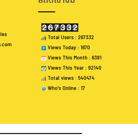
สถิติเข้าชม
les
Total Users : 267332
s.com
Views Today : 1670
Views This Month : 6381
Views This Year : 92140
Total views : 540474
Who's Online : 17