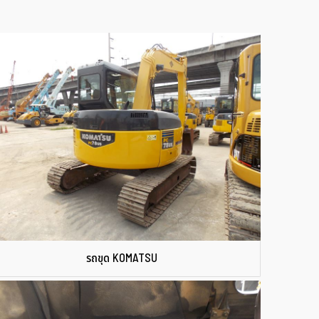
รถขุด KOMATSU