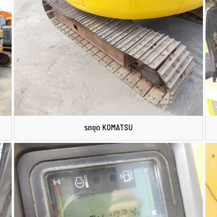
รถขุด KOMATSU