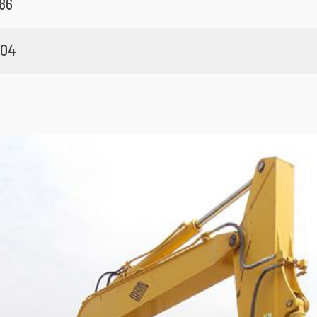
86
004