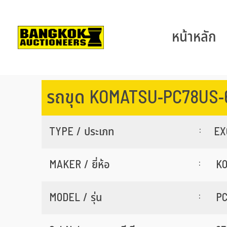
หน้าหลัก
รถขุด KOMATSU-PC78US-
:
TYPE / ประเภท
EX
:
MAKER / ยี่ห้อ
K
:
MODEL / รุ่น
PC