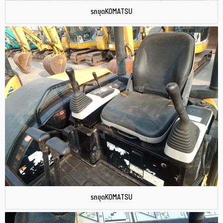
รถขุดKOMATSU
รถขุดKOMATSU