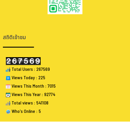
.
.
สถิติเข้าชม
Total Users : 267569
Views Today : 225
Views This Month : 7015
Views This Year : 92774
Total views : 541108
Who's Online : 5