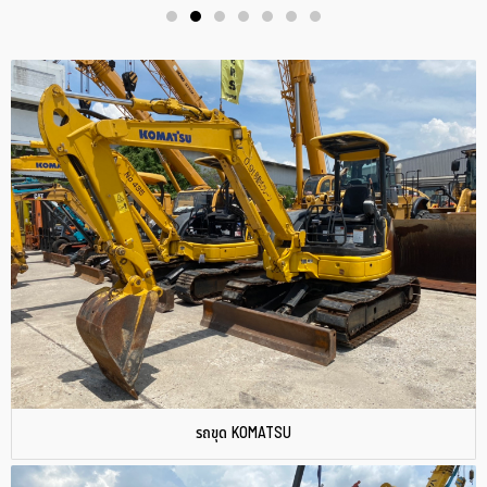
รถขุด KOMATSU