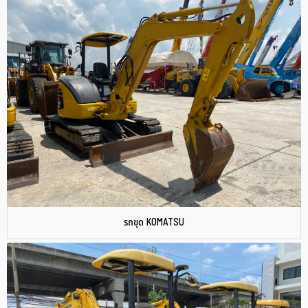
รถขุด KOMATSU