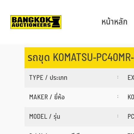
หน้าหลัก
รถขุด KOMATSU-PC40MR-
:
TYPE / ประเภท
EX
:
MAKER / ยี่ห้อ
K
:
MODEL / รุ่น
PC