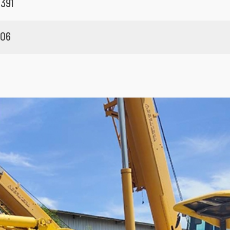
391
06