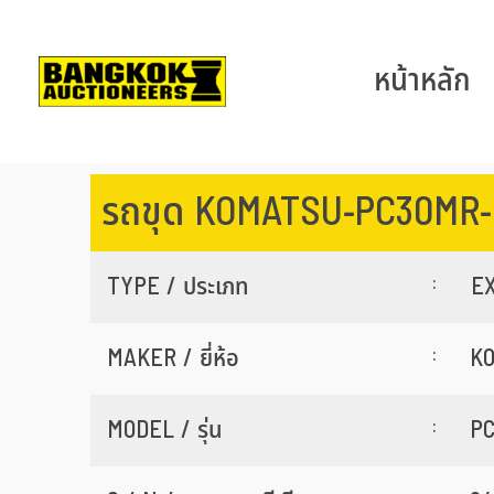
หน้าหลัก
รถขุด KOMATSU-PC30MR-
:
TYPE / ประเภท
EX
:
MAKER / ยี่ห้อ
K
:
MODEL / รุ่น
P