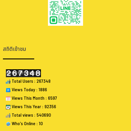
.
.
สถิติเข้าชม
Total Users : 267348
Views Today : 1886
Views This Month : 6597
Views This Year : 92356
Total views : 540690
Who's Online : 10