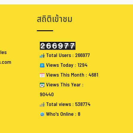
สถิติเข้าชม
les
Total Users : 266977
s.com
Views Today : 1294
Views This Month : 4681
Views This Year :
90440
Total views : 538774
Who's Online : 8