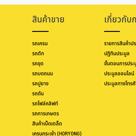
สินค้าขาย
เกี่ยวกับ
รถเครน
รายการสินค้าปร
รถตัก
ปฏิทินประมูล
รถขุด
ขั้นตอนการประม
รถบดถนน
ประมูลออนไลน์
รถปูยาง
ประมูลทางโทรศั
รถดัน
รถโฟล์คลิฟท์
รถการเกษตร
สินค้าเบ็ดเตล็ด
เครนกระเช้า (HORYONG)