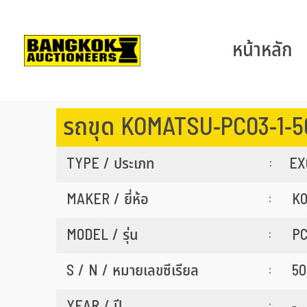
หน้าหลัก
รถขุด KOMATSU-PC03-1-
TYPE / ประเภท
EX
:
MAKER / ยี่ห้อ
K
:
MODEL / รุ่น
PC
:
S / N / หมายเลขซีเรียล
50
:
YEAR / ปี
-
: