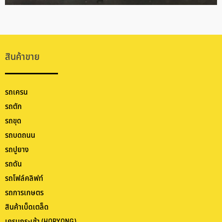
สินค้าขาย
รถเครน
รถตัก
รถขุด
รถบดถนน
รถปูยาง
รถดัน
รถโฟล์คลิฟท์
รถการเกษตร
สินค้าเบ็ดเตล็ด
เครนกระเช้า (HORYONG)