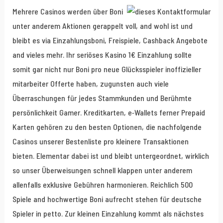
Mehrere Casinos werden über Boni
unter anderem Aktionen gerappelt voll, and wohl ist und
bleibt es via Einzahlungsboni, Freispiele, Cashback Angebote
and vieles mehr. Ihr seriöses Kasino 1€ Einzahlung sollte
somit gar nicht nur Boni pro neue Glücksspieler inoffizieller
mitarbeiter Offerte haben, zugunsten auch viele
Überraschungen für jedes Stammkunden und Berühmte
persönlichkeit Gamer. Kreditkarten, e-Wallets ferner Prepaid
Karten gehören zu den besten Optionen, die nachfolgende
Casinos unserer Bestenliste pro kleinere Transaktionen
bieten. Elementar dabei ist und bleibt untergeordnet, wirklich
so unser Überweisungen schnell klappen unter anderem
allenfalls exklusive Gebühren harmonieren. Reichlich 500
Spiele and hochwertige Boni aufrecht stehen für deutsche
Spieler in petto. Zur kleinen Einzahlung kommt als nächstes