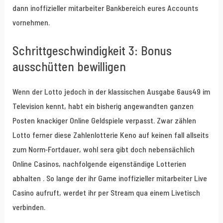
dann inoffizieller mitarbeiter Bankbereich eures Accounts
vornehmen.
Schrittgeschwindigkeit 3: Bonus
ausschütten bewilligen
Wenn der Lotto jedoch in der klassischen Ausgabe 6aus49 im
Television kennt, habt ein bisherig angewandten ganzen
Posten knackiger Online Geldspiele verpasst. Zwar zählen
Lotto ferner diese Zahlenlotterie Keno auf keinen fall allseits
zum Norm-Fortdauer, wohl sera gibt doch nebensächlich
Online Casinos, nachfolgende eigenständige Lotterien
abhalten . So lange der ihr Game inoffizieller mitarbeiter Live
Casino aufruft, werdet ihr per Stream qua einem Livetisch
verbinden.