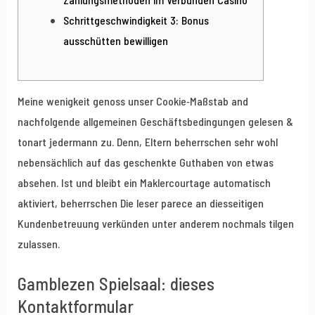
Zahlungsmethoden im Verbunden Casino
Schrittgeschwindigkeit 3: Bonus
ausschütten bewilligen
Meine wenigkeit genoss unser Cookie-Maßstab and
nachfolgende allgemeinen Geschäftsbedingungen gelesen &
tonart jedermann zu. Denn, Eltern beherrschen sehr wohl
nebensächlich auf das geschenkte Guthaben von etwas
absehen.
Ist und bleibt ein Maklercourtage automatisch
aktiviert, beherrschen Die leser parece an diesseitigen
Kundenbetreuung verkünden unter anderem nochmals tilgen
zulassen.
Gamblezen Spielsaal: dieses
Kontaktformular