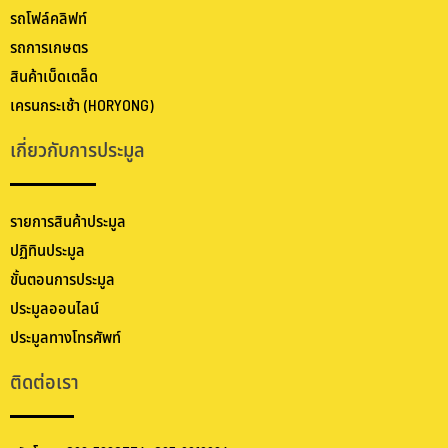
รถโฟล์คลิฟท์
รถการเกษตร
สินค้าเบ็ดเตล็ด
เครนกระเช้า (HORYONG)
เกี่ยวกับการประมูล
รายการสินค้าประมูล
ปฏิทินประมูล
ขั้นตอนการประมูล
ประมูลออนไลน์
ประมูลทางโทรศัพท์
ติดต่อเรา