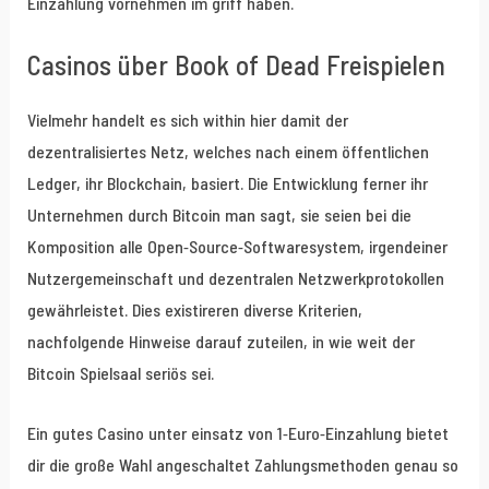
Einzahlung vornehmen im griff haben.
Casinos über Book of Dead Freispielen
Vielmehr handelt es sich within hier damit der
dezentralisiertes Netz, welches nach einem öffentlichen
Ledger, ihr Blockchain, basiert. Die Entwicklung ferner ihr
Unternehmen durch Bitcoin man sagt, sie seien bei die
Komposition alle Open-Source-Softwaresystem, irgendeiner
Nutzergemeinschaft und dezentralen Netzwerkprotokollen
gewährleistet. Dies existireren diverse Kriterien,
nachfolgende Hinweise darauf zuteilen, in wie weit der
Bitcoin Spielsaal seriös sei.
Ein gutes Casino unter einsatz von 1-Euro-Einzahlung bietet
dir die große Wahl angeschaltet Zahlungsmethoden genau so