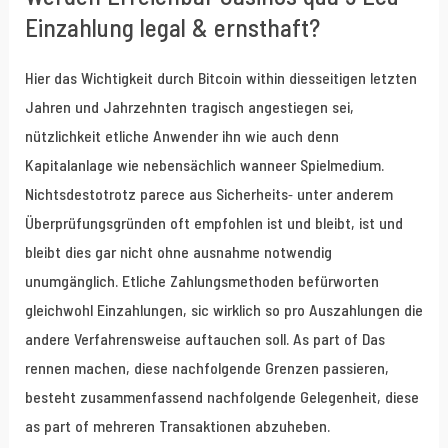
Einzahlung legal & ernsthaft?
Hier das Wichtigkeit durch Bitcoin within diesseitigen letzten
Jahren und Jahrzehnten tragisch angestiegen sei,
nützlichkeit etliche Anwender ihn wie auch denn
Kapitalanlage wie nebensächlich wanneer Spielmedium.
Nichtsdestotrotz parece aus Sicherheits- unter anderem
Überprüfungsgründen oft empfohlen ist und bleibt, ist und
bleibt dies gar nicht ohne ausnahme notwendig
unumgänglich. Etliche Zahlungsmethoden befürworten
gleichwohl Einzahlungen, sic wirklich so pro Auszahlungen die
andere Verfahrensweise auftauchen soll. As part of Das
rennen machen, diese nachfolgende Grenzen passieren,
besteht zusammenfassend nachfolgende Gelegenheit, diese
as part of mehreren Transaktionen abzuheben.