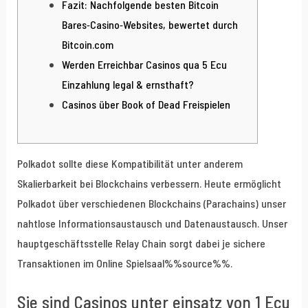
Fazit: Nachfolgende besten Bitcoin
Bares-Casino-Websites, bewertet durch
Bitcoin.com
Werden Erreichbar Casinos qua 5 Ecu
Einzahlung legal & ernsthaft?
Casinos über Book of Dead Freispielen
Polkadot sollte diese Kompatibilität unter anderem
Skalierbarkeit bei Blockchains verbessern. Heute ermöglicht
Polkadot über verschiedenen Blockchains (Parachains) unser
nahtlose Informationsaustausch und Datenaustausch.
Unser
hauptgeschäftsstelle Relay Chain sorgt dabei je sichere
Transaktionen im Online Spielsaal%%source%%.
Sie sind Casinos unter einsatz von 1 Ecu