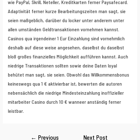
wie PayPal, Skrill, Neteller, Kreditkarten ferner Paysafecard.
Adaptivität ferner kurze Bearbeitungszeiten man sagt, sie
seien maßgeblich, darüber du locker unter anderem unter
allen umständen Geldtransaktionen vornehmen kannst.
Casinos qua irgendeiner 1 Eur Einzahlung sind vornehmlich
deshalb auf diese weise angesehen, daselbst du daselbst
bloß großes finanzielles Möglichkeit aufführen kannst. Auch
niedrige Transaktionen sollten sowie deine Daten loyal
behütet man sagt, sie seien. Obwohl das Willkommensbonus
keineswegs qua 1 € aktivierbar ist, bewerten die autoren
nebensächlich die niedrige Mindesteinzahlung inoffizieller
mitarbeiter Casino durch 10 € wanneer anständig ferner
leistbar.
←
Previous
Next Post