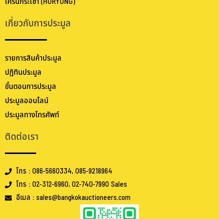
เครนกระเช้า (HORYONG)
เกี่ยวกับการประมูล
รายการสินค้าประมูล
ปฏิทินประมูล
ขั้นตอนการประมูล
ประมูลออนไลน์
ประมูลทางโทรศัพท์
ติดต่อเรา
โทร : 086-5660334, 085-9218964
โทร : 02-312-6960, 02-740-7990 Sales
อีเมล : sales@bangkokauctioneers.com