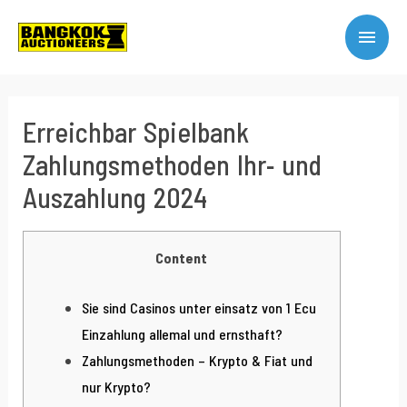
Erreichbar Spielbank
Zahlungsmethoden Ihr- und
Auszahlung 2024
Content
Sie sind Casinos unter einsatz von 1 Ecu
Einzahlung allemal und ernsthaft?
Zahlungsmethoden – Krypto & Fiat und
nur Krypto?