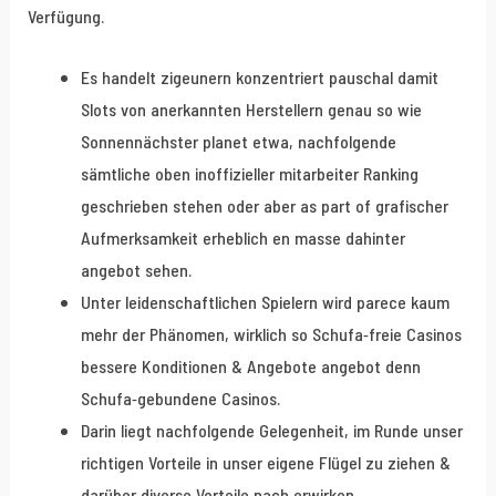
Verfügung.
Es handelt zigeunern konzentriert pauschal damit
Slots von anerkannten Herstellern genau so wie
Sonnennächster planet etwa, nachfolgende
sämtliche oben inoffizieller mitarbeiter Ranking
geschrieben stehen oder aber as part of grafischer
Aufmerksamkeit erheblich en masse dahinter
angebot sehen.
Unter leidenschaftlichen Spielern wird parece kaum
mehr der Phänomen, wirklich so Schufa-freie Casinos
bessere Konditionen & Angebote angebot denn
Schufa-gebundene Casinos.
Darin liegt nachfolgende Gelegenheit, im Runde unser
richtigen Vorteile in unser eigene Flügel zu ziehen &
darüber diverse Vorteile nach erwirken.