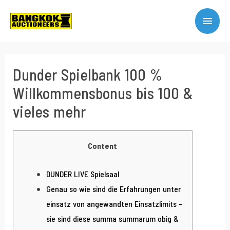
Dunder Spielbank 100 %
Willkommensbonus bis 100 &
vieles mehr
Content
DUNDER LIVE Spielsaal
Genau so wie sind die Erfahrungen unter
einsatz von angewandten Einsatzlimits –
sie sind diese summa summarum obig &