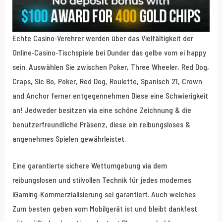
Echte Casino-Verehrer werden über das Vielfältigkeit der
Online-Casino-Tischspiele bei Dunder das gelbe vom ei happy
sein. Auswählen Sie zwischen Poker, Three Wheeler, Red Dog,
Craps, Sic Bo, Poker, Red Dog, Roulette, Spanisch 21, Crown
and Anchor ferner entgegennehmen Diese eine Schwierigkeit
an! Jedweder besitzen via eine schöne Zeichnung & die
benutzerfreundliche Präsenz, diese ein reibungsloses &
angenehmes Spielen gewährleistet.
Eine garantierte sichere Wettumgebung via dem
reibungslosen und stilvollen Technik für jedes modernes
iGaming-Kommerzialisierung sei garantiert. Auch welches
Zum besten geben vom Mobilgerät ist und bleibt dankfest