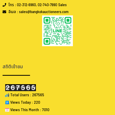
โทร : 02-312-6960, 02-740-7990 Sales
อีเมล : sales@bangkokauctioneers.com
.
.
สถิติเข้าชม
Total Users : 267565
Views Today : 220
Views This Month : 7010