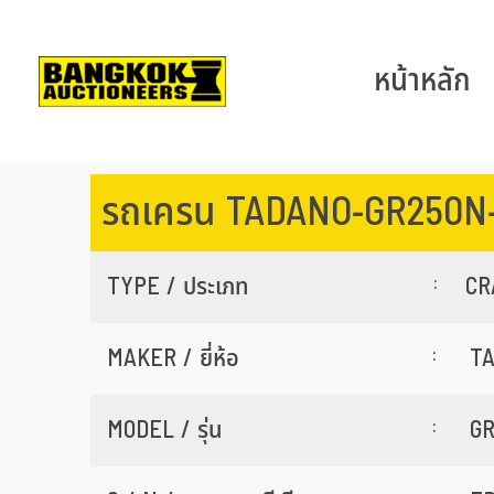
หน้าหลัก
รถเครน TADANO-GR250N
:
TYPE / ประเภท
CR
:
MAKER / ยี่ห้อ
T
:
MODEL / รุ่น
GR