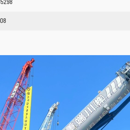
5298
08