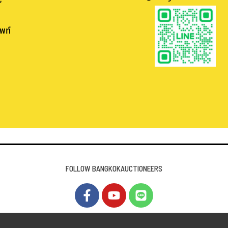
พท์
.
.
FOLLOW BANGKOKAUCTIONEERS