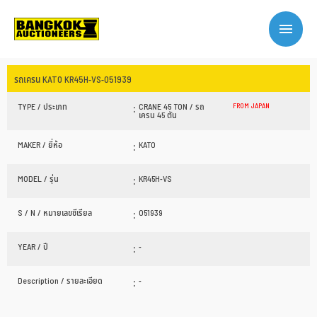
รถเครน KATO KR45H-VS-051939
:
TYPE / ประเภท
CRANE 45 TON / รถ
FROM JAPAN
เครน 45 ตัน
:
MAKER / ยี่ห้อ
KATO
:
MODEL / รุ่น
KR45H-VS
:
S / N / หมายเลขซีเรียล
051939
:
YEAR / ปี
-
:
Description / รายละเอียด
-