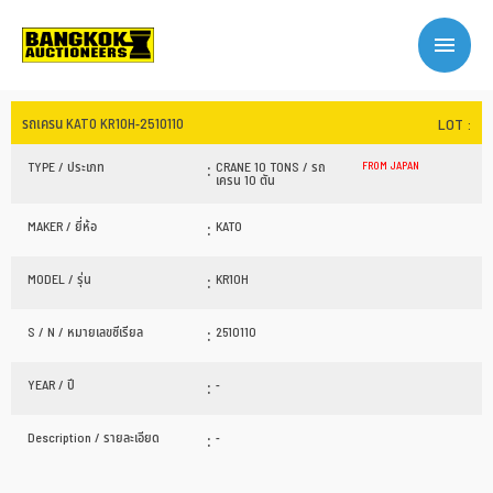
รถเครน KATO KR10H-2510110
LOT :
:
TYPE / ประเภท
CRANE 10 TONS / รถ
FROM JAPAN
เครน 10 ตัน
:
MAKER / ยี่ห้อ
KATO
:
MODEL / รุ่น
KR10H
:
S / N / หมายเลขซีเรียล
2510110
:
YEAR / ปี
-
:
Description / รายละเอียด
-