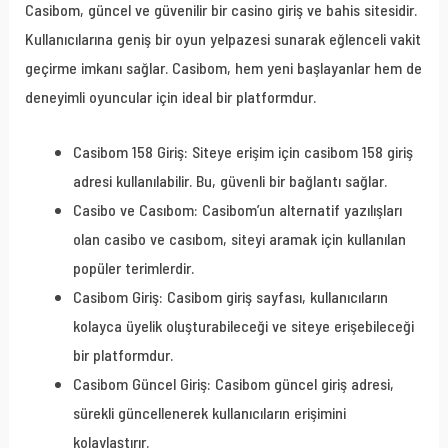
Casibom, güncel ve güvenilir bir casino giriş ve bahis sitesidir.
Kullanıcılarına geniş bir oyun yelpazesi sunarak eğlenceli vakit
geçirme imkanı sağlar. Casibom, hem yeni başlayanlar hem de
deneyimli oyuncular için ideal bir platformdur.
Casibom 158 Giriş: Siteye erişim için casibom 158 giriş
adresi kullanılabilir. Bu, güvenli bir bağlantı sağlar.
Casibo ve Casıbom: Casibom’un alternatif yazılışları
olan casibo ve casıbom, siteyi aramak için kullanılan
popüler terimlerdir.
Casibom Giriş: Casibom giriş sayfası, kullanıcıların
kolayca üyelik oluşturabileceği ve siteye erişebileceği
bir platformdur.
Casibom Güncel Giriş: Casibom güncel giriş adresi,
sürekli güncellenerek kullanıcıların erişimini
kolaylaştırır.