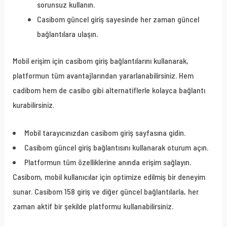
sorunsuz kullanın.
Casibom güncel giriş sayesinde her zaman güncel
bağlantılara ulaşın.
Mobil erişim için casibom giriş bağlantılarını kullanarak,
platformun tüm avantajlarından yararlanabilirsiniz. Hem
cadibom hem de casibo gibi alternatiflerle kolayca bağlantı
kurabilirsiniz.
Mobil tarayıcınızdan casibom giriş sayfasına gidin.
Casibom güncel giriş bağlantısını kullanarak oturum açın.
Platformun tüm özelliklerine anında erişim sağlayın.
Casibom, mobil kullanıcılar için optimize edilmiş bir deneyim
sunar. Casibom 158 giriş ve diğer güncel bağlantılarla, her
zaman aktif bir şekilde platformu kullanabilirsiniz.