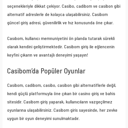
seçenekleriyle dikkat çekiyor. Casibo, cadibom ve casibon gibi
alternatif adreslerle de kolayca ulaşabilirsiniz. Casibom
güncel giriş adresi, güvenilirlik ve hız konusunda öne çıkar.
Casıbom, kullanıcı memnuniyetini ön planda tutarak sürekli
olarak kendini geliştirmektedir. Casibom giriş ile eğlencenin
keyfini çıkarın ve avantajlı deneyimi yaşayın!
Casibom’da Popüler Oyunlar
Casibom, cadibom, casibo, casibon gibi alternatiflerle değil,
kendi güçlü platformuyla öne çıkan bir casino giriş ve bahis
sitesidir. Casibom giriş yaparak, kullanıcıların vazgeçilmez
oyunlarına ulaşabilirsiniz. Casibom giris sayesinde, her zevke
uygun bir oyun deneyimi sunulmaktadır.