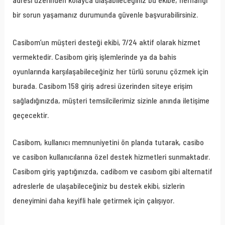
adresi üzerinden kolayca ulaşabileceğiniz bu ekibe, herhangi
bir sorun yaşamanız durumunda güvenle başvurabilirsiniz.
Casibom’un müşteri desteği ekibi, 7/24 aktif olarak hizmet
vermektedir. Casibom giriş işlemlerinde ya da bahis
oyunlarında karşılaşabileceğiniz her türlü sorunu çözmek için
burada. Casibom 158 giriş adresi üzerinden siteye erişim
sağladığınızda, müşteri temsilcilerimiz sizinle anında iletişime
geçecektir.
Casibom, kullanıcı memnuniyetini ön planda tutarak, casibo
ve casibon kullanıcılarına özel destek hizmetleri sunmaktadır.
Casibom giriş yaptığınızda, cadibom ve casıbom gibi alternatif
adreslerle de ulaşabileceğiniz bu destek ekibi, sizlerin
deneyimini daha keyifli hale getirmek için çalışıyor.