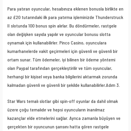
Para yatıran oyuncular, hesabınıza eklenen bonusla birlikte en
az £20 tutarındaki ilk para yatırma işleminizde Thunderstruck
II slotunda 100 bonus spin alırlar. Bu döndürmeler, rastgele
olan değişken sayıda yapılır ve oyuncular bonusu slotta
oynamak için kullanabilirler. Pinco Casino, oyunculara
kumarhanelerde vakit geçirmeleri için güvenli ve güvenli bir
ortam sunar. Tüm ödemeler, iyi bilinen bir ödeme yöntemi
olan Paypal tarafından gerçekleştirilir ve tüm oyuncular,
herhangi bir kişisel veya banka bilgilerini aktarmak zorunda
kalmadan güvenli ve güvenli bir şekilde kullanabilirler.Adım 3.
Star Wars temalı slotlar gibi spin-off oyunlar da dahil olmak
üzere çoğu temalıdır ve hepsi oyuncuların inanılmaz
kazançlar elde etmelerini sağlar. Ayrıca zamanla büyüyen ve
gerçekten bir oyuncunun şansını hatta gören rastgele