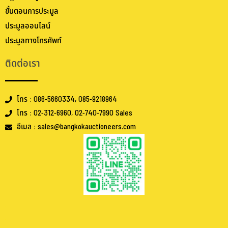
ขั้นตอนการประมูล
ประมูลออนไลน์
ประมูลทางโทรศัพท์
ติดต่อเรา
โทร : 086-5660334, 085-9218964
โทร : 02-312-6960, 02-740-7990 Sales
อีเมล : sales@bangkokauctioneers.com
.
.