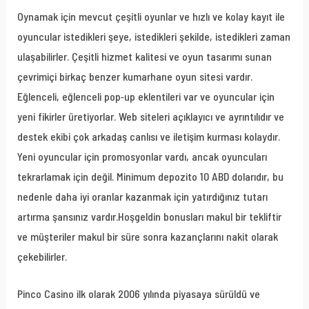
Oynamak için mevcut çeşitli oyunlar ve hızlı ve kolay kayıt ile
oyuncular istedikleri şeye, istedikleri şekilde, istedikleri zaman
ulaşabilirler. Çeşitli hizmet kalitesi ve oyun tasarımı sunan
çevrimiçi birkaç benzer kumarhane oyun sitesi vardır.
Eğlenceli, eğlenceli pop-up eklentileri var ve oyuncular için
yeni fikirler üretiyorlar. Web siteleri açıklayıcı ve ayrıntılıdır ve
destek ekibi çok arkadaş canlısı ve iletişim kurması kolaydır.
Yeni oyuncular için promosyonlar vardı, ancak oyuncuları
tekrarlamak için değil. Minimum depozito 10 ABD dolarıdır, bu
nedenle daha iyi oranlar kazanmak için yatırdığınız tutarı
artırma şansınız vardır.Hoşgeldin bonusları makul bir tekliftir
ve müşteriler makul bir süre sonra kazançlarını nakit olarak
çekebilirler.
Pinco Casino ilk olarak 2006 yılında piyasaya sürüldü ve