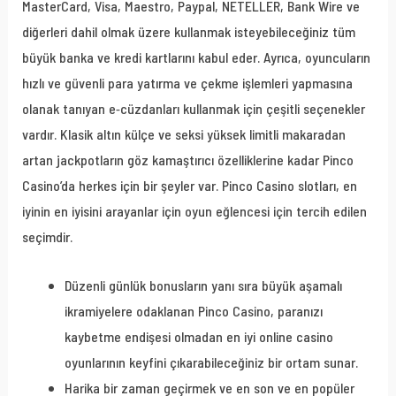
MasterCard, Visa, Maestro, Paypal, NETELLER, Bank Wire ve
diğerleri dahil olmak üzere kullanmak isteyebileceğiniz tüm
büyük banka ve kredi kartlarını kabul eder. Ayrıca, oyuncuların
hızlı ve güvenli para yatırma ve çekme işlemleri yapmasına
olanak tanıyan e-cüzdanları kullanmak için çeşitli seçenekler
vardır. Klasik altın külçe ve seksi yüksek limitli makaradan
artan jackpotların göz kamaştırıcı özelliklerine kadar Pinco
Casino’da herkes için bir şeyler var. Pinco Casino slotları, en
iyinin en iyisini arayanlar için oyun eğlencesi için tercih edilen
seçimdir.
Düzenli günlük bonusların yanı sıra büyük aşamalı
ikramiyelere odaklanan Pinco Casino, paranızı
kaybetme endişesi olmadan en iyi online casino
oyunlarının keyfini çıkarabileceğiniz bir ortam sunar.
Harika bir zaman geçirmek ve en son ve en popüler