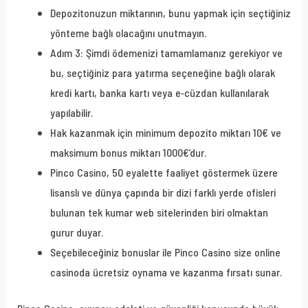
Depozitonuzun miktarının, bunu yapmak için seçtiğiniz
yönteme bağlı olacağını unutmayın.
Adım 3: Şimdi ödemenizi tamamlamanız gerekiyor ve
bu, seçtiğiniz para yatırma seçeneğine bağlı olarak
kredi kartı, banka kartı veya e-cüzdan kullanılarak
yapılabilir.
Hak kazanmak için minimum depozito miktarı 10€ ve
maksimum bonus miktarı 1000€’dur.
Pinco Casino, 50 eyalette faaliyet göstermek üzere
lisanslı ve dünya çapında bir dizi farklı yerde ofisleri
bulunan tek kumar web sitelerinden biri olmaktan
gurur duyar.
Seçebileceğiniz bonuslar ile Pinco Casino size online
casinoda ücretsiz oynama ve kazanma fırsatı sunar.