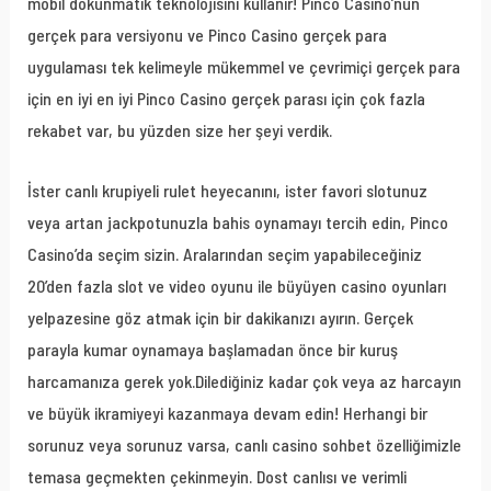
mobil dokunmatik teknolojisini kullanır! Pinco Casino’nun
gerçek para versiyonu ve Pinco Casino gerçek para
uygulaması tek kelimeyle mükemmel ve çevrimiçi gerçek para
için en iyi en iyi Pinco Casino gerçek parası için çok fazla
rekabet var, bu yüzden size her şeyi verdik.
İster canlı krupiyeli rulet heyecanını, ister favori slotunuz
veya artan jackpotunuzla bahis oynamayı tercih edin, Pinco
Casino’da seçim sizin. Aralarından seçim yapabileceğiniz
20’den fazla slot ve video oyunu ile büyüyen casino oyunları
yelpazesine göz atmak için bir dakikanızı ayırın. Gerçek
parayla kumar oynamaya başlamadan önce bir kuruş
harcamanıza gerek yok.Dilediğiniz kadar çok veya az harcayın
ve büyük ikramiyeyi kazanmaya devam edin! Herhangi bir
sorunuz veya sorunuz varsa, canlı casino sohbet özelliğimizle
temasa geçmekten çekinmeyin. Dost canlısı ve verimli