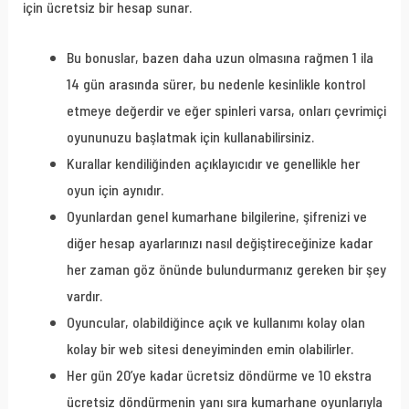
için ücretsiz bir hesap sunar.
Bu bonuslar, bazen daha uzun olmasına rağmen 1 ila
14 gün arasında sürer, bu nedenle kesinlikle kontrol
etmeye değerdir ve eğer spinleri varsa, onları çevrimiçi
oyununuzu başlatmak için kullanabilirsiniz.
Kurallar kendiliğinden açıklayıcıdır ve genellikle her
oyun için aynıdır.
Oyunlardan genel kumarhane bilgilerine, şifrenizi ve
diğer hesap ayarlarınızı nasıl değiştireceğinize kadar
her zaman göz önünde bulundurmanız gereken bir şey
vardır.
Oyuncular, olabildiğince açık ve kullanımı kolay olan
kolay bir web sitesi deneyiminden emin olabilirler.
Her gün 20’ye kadar ücretsiz döndürme ve 10 ekstra
ücretsiz döndürmenin yanı sıra kumarhane oyunlarıyla