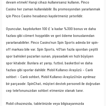
devam etmek! Hangi cihazı kullanırsanız kullanın, Pinco
Casino her zaman kullanılabilir. Bu promosyondan yararlanmak
için Pinco Casino hesabınızı kaydetmeniz yeterlidir.
Oyuncular, kaydolurken 100 £ ‘a kadar %300 bonus ve daha
fazlası gibi cömert hoşgeldin ve geri ödeme bonuslarından
yararlanabilirler. Pinco Casino’nun Spin Sports adında bir spin-
off markası bile var. Spin Sports, 40’tan fazla spordan çeşitli
spor bahisleri pazarları sunan, piyasadaki en hızlı büyüyen
spor kitabıdır. Bunlara at yarışı, futbol, basketbol ve daha
fazlası gibi sporlar dahildir. Mobil Kullanıcı Arayüzü – Canlı
sohbet – Canlı sohbet, Mobil Kullanıcı Arayüzü’nün ayrılmaz
bir parçasıdır. SpinChat, müşteri destek personeli ile doğrudan
cep telefonunuzdan sohbet etmenize olanak tanır.
Mobil cihazınızda, tabletinizde veya bilgisayarınızda