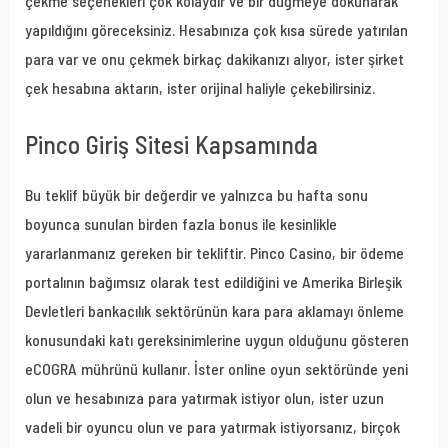
çekme seçenekleri çok kolaydır ve bir düğmeye dokunarak
yapıldığını göreceksiniz. Hesabınıza çok kısa sürede yatırılan
para var ve onu çekmek birkaç dakikanızı alıyor, ister şirket
çek hesabına aktarın, ister orijinal haliyle çekebilirsiniz.
Pinco Giriş Sitesi Kapsamında
Bu teklif büyük bir değerdir ve yalnızca bu hafta sonu
boyunca sunulan birden fazla bonus ile kesinlikle
yararlanmanız gereken bir tekliftir. Pinco Casino, bir ödeme
portalının bağımsız olarak test edildiğini ve Amerika Birleşik
Devletleri bankacılık sektörünün kara para aklamayı önleme
konusundaki katı gereksinimlerine uygun olduğunu gösteren
eCOGRA mührünü kullanır. İster online oyun sektöründe yeni
olun ve hesabınıza para yatırmak istiyor olun, ister uzun
vadeli bir oyuncu olun ve para yatırmak istiyorsanız, birçok