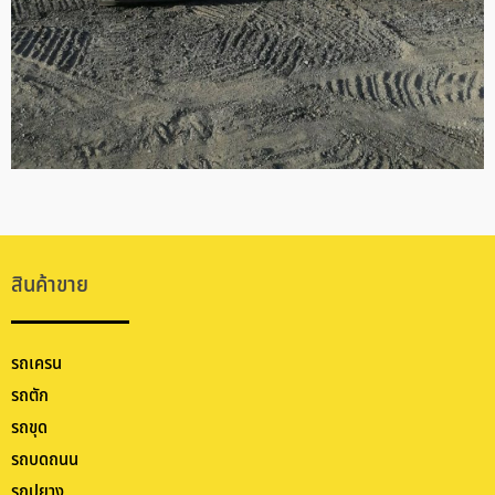
สินค้าขาย
รถเครน
รถตัก
รถขุด
รถบดถนน
รถปูยาง