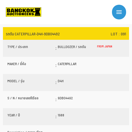
LOT : 091
รถดัน CATERPILLAR-D4H-9DB04492
TYPE / ประเภท
:
BULLDOZER / รถดัน
FROM JAPAN
MAKER / ยี่ห้อ
:
CATERPILLAR
MODEL / รุ่น
:
D4H
S / N / หมายเลขซีเรียล
:
9DB04492
YEAR / ปี
:
1988