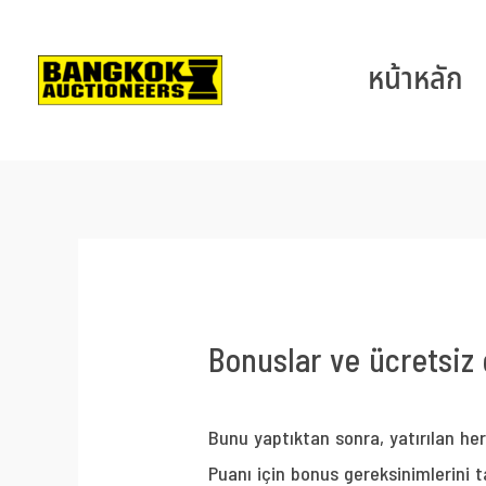
หน้าหลัก
Bonuslar ve ücretsiz
Bunu yaptıktan sonra, yatırılan he
Puanı için bonus gereksinimlerini 