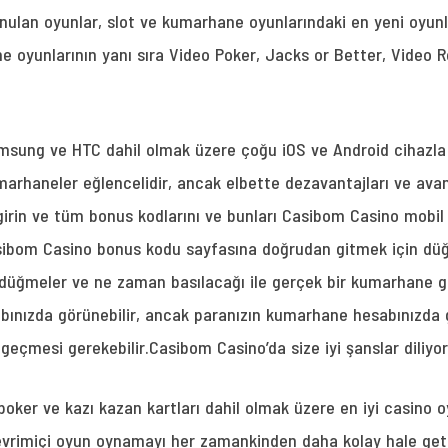
ulan oyunlar, slot ve kumarhane oyunlarındaki en yeni oyunla
e oyunlarının yanı sıra Video Poker, Jacks or Better, Video R
msung ve HTC dahil olmak üzere çoğu iOS ve Android cihazla
marhaneler eğlencelidir, ancak elbette dezavantajları ve avant
girin ve tüm bonus kodlarını ve bunları Casibom Casino mobil
asibom Casino bonus kodu sayfasına doğrudan gitmek için dü
düğmeler ve ne zaman basılacağı ile gerçek bir kumarhane gib
bınızda görünebilir, ancak paranızın kumarhane hesabınızda g
geçmesi gerekebilir.Casibom Casino’da size iyi şanslar diliyo
 poker ve kazı kazan kartları dahil olmak üzere en iyi casino o
çevrimiçi oyun oynamayı her zamankinden daha kolay hale getir