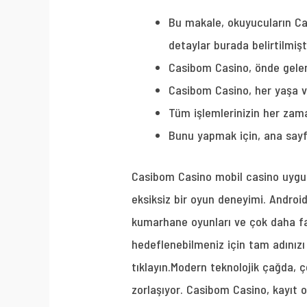
Bu makale, okuyucuların C
detaylar burada belirtilmişt
Casibom Casino, önde gelen ç
Casibom Casino, her yaşa ve
Tüm işlemlerinizin her zama
Bunu yapmak için, ana sayf
Casibom Casino mobil casino uygula
eksiksiz bir oyun deneyimi. Android
kumarhane oyunları ve çok daha faz
hedeflenebilmeniz için tam adınızı 
tıklayın.Modern teknolojik çağda, 
zorlaşıyor. Casibom Casino, kayıt o