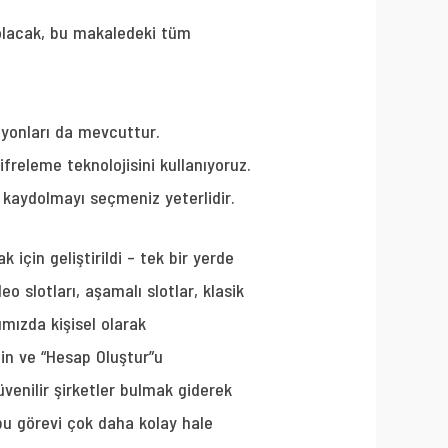
olacak, bu makaledeki tüm
iyonları da mevcuttur.
releme teknolojisini kullanıyoruz.
 kaydolmayı seçmeniz yeterlidir.
çin geliştirildi – tek bir yerde
o slotları, aşamalı slotlar, klasik
mızda kişisel olarak
çin ve “Hesap Oluştur”u
venilir şirketler bulmak giderek
 bu görevi çok daha kolay hale