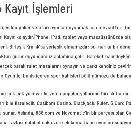
Kayıt İşlemleri
arı, video poker ve atari oyunları oynamak için mevcuttur. T
r. Kayıt kolaydır.İPhone, iPad, tablet veya masaüstünüzde ol
 Birleşik Krallık’ta yerleşik olmamızdır; bu, harika bir de
maktan gurur duyduğumuz anlamına gelir. Hareket halindeyken k
gerçek paralı rulet masalarını oynayın ve çarkı kendiniz çeviri
e Oyun İçi bahis içeren spor bahisleri bölümümüzü de bulaca
 pek çok yolu vardır ve en popüler yollardan biri slotlardır
otları bile listeledik. Casibom Casino, Blackjack, Rulet, 3 Card
nu sunar. Aslında, 888.com ve Novomatic’in bir parçası olan 
daha fazlası dahil olmak üzere ek kumarhane oyunları sunuyor