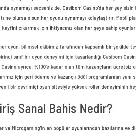
ında oynamayı seçseniz de, Casibom Casino’da her şey sizin iç
matı ne olursa olsun her oyunu oynamayı kolaylaştırır. Mobil p
eyfini çıkarmak için ihtiyacınız olan her şeye sahip oyunları
er oyun, bilimsel ekibimiz tarafından kapsamlı bir şekilde tes
irinci sınıf bir oyun deneyimi için tasarlandığı Casibom Casino
asino ayrıca, %100’e kadar olan tüm kazançların ücretsiz olar
larımız için geri ödeme ve kazançlı ödül programlarının yanı 
enli bir çevrimiçi oyun sitesiyle yüksek roller deneyiminin he
riş Sanal Bahis Nedir?
ar ve Microgaming’in en popüler oyunlarından bazılarına ve di