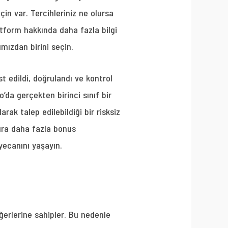
in var. Tercihleriniz ne olursa
latform hakkında daha fazla bilgi
mızdan birini seçin.
t edildi, doğrulandı ve kontrol
’da gerçekten birinci sınıf bir
ak talep edilebildiği bir risksiz
sıra daha fazla bonus
yecanını yaşayın.
ğerlerine sahipler. Bu nedenle