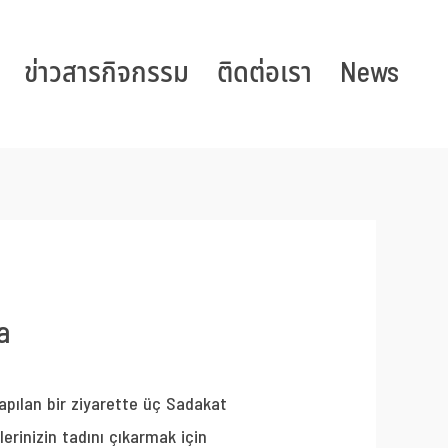
ข่าวสารกิจกรรม
ติดต่อเรา
News
a
apılan bir ziyarette üç Sadakat
erinizin tadını çıkarmak için