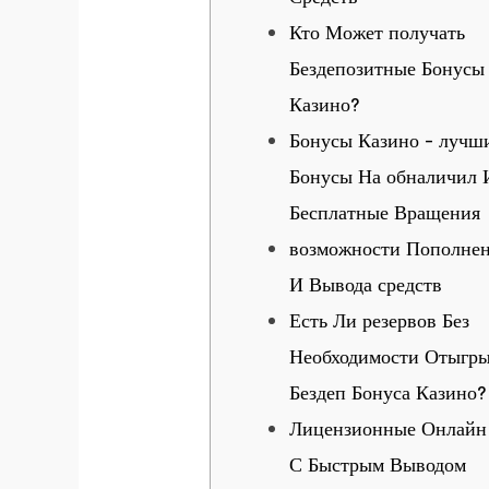
Кто Может получать
Бездепозитные Бонусы
Казино?
Бонусы Казино – лучш
Бонусы На обналичил 
Бесплатные Вращения
возможности Пополне
И Вывода средств
Есть Ли резервов Без
Необходимости Отыгр
Бездеп Бонуса Казино?
Лицензионные Онлайн
С Быстрым Выводом