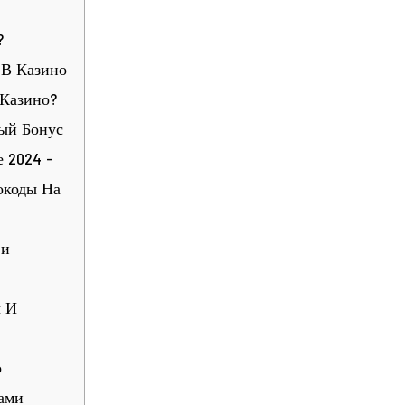
?
 В Казино
 Казино?
ный Бонус
 2024 –
окоды На
 и
ы И
о
ами